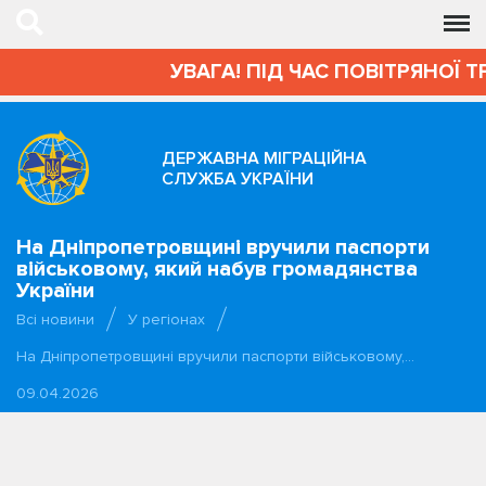
УВАГА! ПІД ЧАС ПОВІТРЯНОЇ Т
ДЕРЖАВНА МІГРАЦІЙНА
СЛУЖБА УКРАЇНИ
На Дніпропетровщині вручили паспорти
військовому, який набув громадянства
України
Всі новини
У регіонах
На Дніпропетровщині вручили паспорти військовому,…
09.04.2026