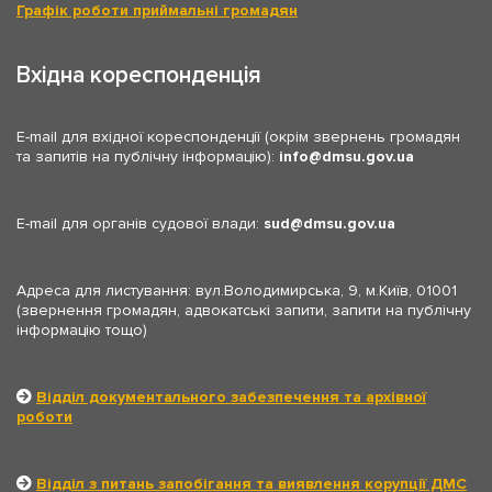
Графік роботи приймальні громадян
Вхідна кореспонденція
E-mail для вхідної кореспонденції (окрім звернень громадян
та запитів на публічну інформацію):
info
dmsu.gov.ua
E-mail для органів судової влади:
sud
dmsu.gov.ua
Адреса для листування: вул.Володимирська, 9, м.Київ, 01001
(звернення громадян, адвокатські запити, запити на публічну
інформацію тощо)
Відділ документального забезпечення та архівної
роботи
Відділ з питань запобігання та виявлення корупції ДМС