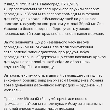
У відділі №15 в місті Павлограді ГУ ДМС у
Дніпропетровській області урочисто вручили паспорт
громадянина України та паспорт громадянина України
для виїзду за кордон військовому, який на даний час
проходить службу за контрактом у складі Збройних Сил
України та безпосередньо бере участь у захисті
незалежності й територіальної цілісності нашої держави.
Варто зазначити, що до недавнього часу він був
громадянином іншої країни, але після проходження
встановленої законодавством процедури набув
громадянство нашої держави, що стало важливим кроком
для мужнього чоловіка, який свідомо обрав шлях
служіння Україні та її народу.
За проявлену мужність, відвагу й самовідданість під час
виконання бойових завдань Указом Президента України
воїн відзначений державною нагородою – орденом «За
мужність».
Працівники Міграційній службі привітали нового
громадянина України та подякували йому за відданість і
вагомий внесок у захист нашої держави.