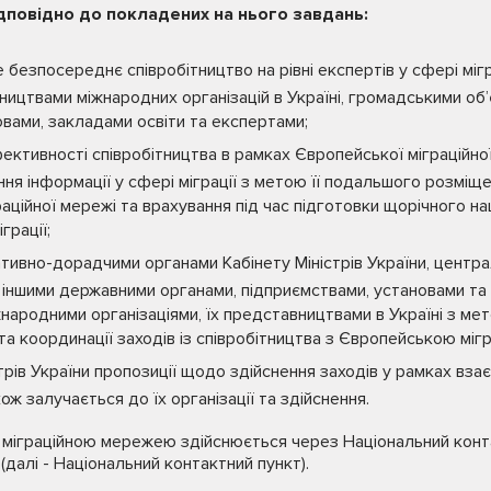
дповідно до покладених на нього завдань:
безпосереднє співробітництво на рівні експертів у сфері міг
ництвами міжнародних організацій в Україні, громадськими об
вами, закладами освіти та експертами;
ктивності співробітництва в рамках Європейської міграційно
ння інформації у сфері міграції з метою її подальшого розміщ
аційної мережі та врахування під час підготовки щорічного на
грації;
ативно-дорадчими органами Кабінету Міністрів України, центр
 іншими державними органами, підприємствами, установами та
іжнародними організаціями, їх представництвами в Україні з м
ї та координації заходів із співробітництва з Європейською мі
стрів України пропозиції щодо здійснення заходів у рамках вза
ж залучається до їх організації та здійснення.
 міграційною мережею здійснюється через Національний конт
 (далі - Національний контактний пункт).