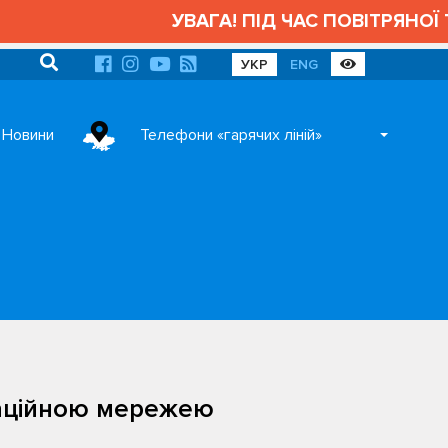
УВАГА! ПІД ЧАС ПОВІТРЯНОЇ Т
УКР
ENG
Новини
Телефони «гарячих ліній»
раційною мережею