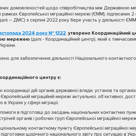
ивних домовленостей щодо співробітництва між Державною мі
 рамках Європейської міграційної мережі (ЄММ), підписаних 2
далі – ДМС) з серпня 2022 року бере участь у діяльності ЄММ 
истопада 2024 року № 1322
,
утворено Координаційний це
ною мережею
(далі - Координаційний центр), який є тимчасо
України.
рено для забезпечення діяльності Національного контактного
ординаційного центру є:
 координації дій органів державної влади, установ та організ
вропейській міграційній мережі актуальної, об’єктивної, дост
 в Україні у сфері міграції;
помоги в підготовці до засідань національних контактних пунк
стрічей органів і робочих груп Європейської міграційної мереж
аціональному контактному пункту Європейської міграційної мер
 підготовки щорічного національного звіту про ситуацію в Украї