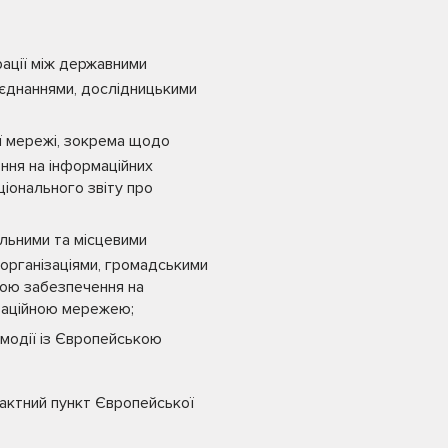
рації між державними
’єднаннями, дослідницькими
ї мережі, зокрема щодо
ення на інформаційних
ціонального звіту про
альними та місцевими
 організаціями, громадськими
етою забезпечення на
граційною мережею;
ємодії із Європейською
актний пункт Європейської