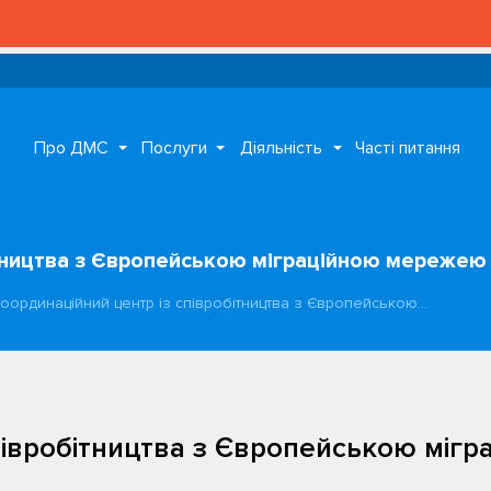
Про ДМС
Послуги
Діяльність
Часті питання
ітництва з Європейською міграційною мережею
оординаційний центр із співробітництва з Європейською…
півробітництва з Європейською міг