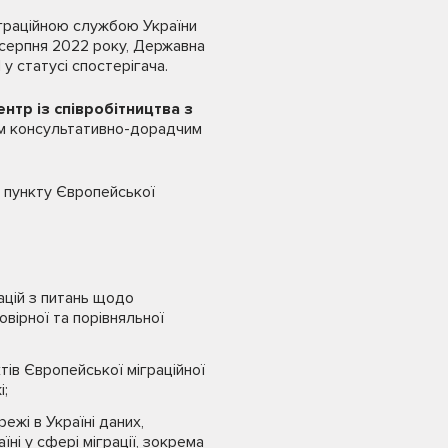
граційною службою України
 серпня 2022 року, Державна
у статусі спостерігача.
нтр із співробітництва з
вим консультативно-дорадчим
 пункту Європейської
ацій з питань щодо
овірної та порівняльної
тів Європейської міграційної
і;
ежі в Україні даних,
ні у сфері міграції, зокрема