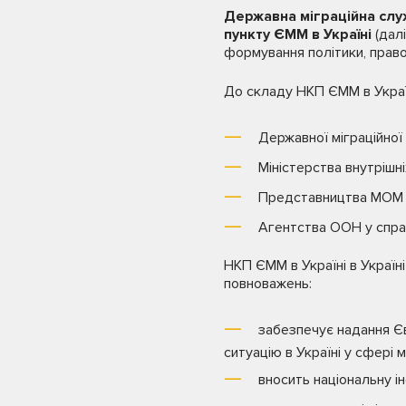
Державна міграційна слу
пункту ЄММ в Україні
(далі
формування політики, право
До складу НКП ЄММ в Украї
Державної міграційної
Міністерства внутрішні
Представництва МОМ в
Агентства ООН у справ
НКП ЄММ в Україні в Украї
повноважень:
забезпечує надання Єв
ситуацію в Україні у сфері мі
вносить національну і