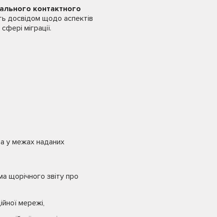
нального контактного
ють досвідом щодо аспектів
сфері міграції.
та у межах наданих
ма щорічного звіту про
ійної мережі,