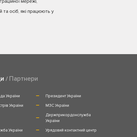
граційної мережі,
 та осіб, які працюють у
ди
Партнери
да України
Президент України
стрів України
МЗС України
и
Держприкордонслужба
України
жба України
Урядовий контактний центр