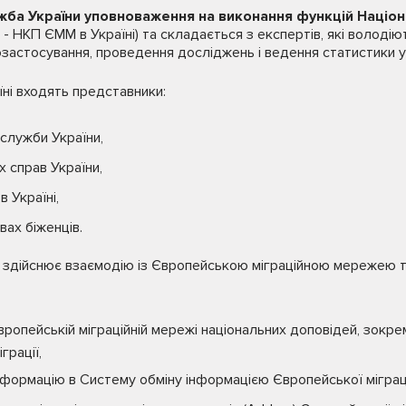
жба України уповноваження на виконання функцій Націо
 - НКП ЄММ в Україні) та складається з експертів, які володі
застосування, проведення досліджень і ведення статистики у 
ні входять представники:
 служби України,
х справ України,
 Україні,
ах біженців.
ні здійснює взаємодію із Європейською міграційною мережею 
ропейській міграційній мережі національних доповідей, зокре
грації,
нформацію в Систему обміну інформацією Європейської міграц