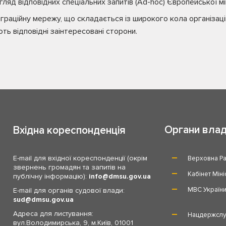
гляд відповідних спеціальних запитів (Ad-hoc) Європейської мі
граційну мережу, що складається із широкого кола організацій
ють відповідні заінтересовані сторони.
Органи вла
Вхідна кореспонденція
E-mail для вхідної кореспонденції (окрім
Верховна Ра
звернень громадян та запитів на
Кабінет Міні
публічну інформацію):
info
dmsu.gov.ua
МВС Україн
E-mail для органів судової влади:
sud
dmsu.gov.ua
Адреса для листування:
Нацдержслу
вул.Володимирська, 9, м.Київ, 01001