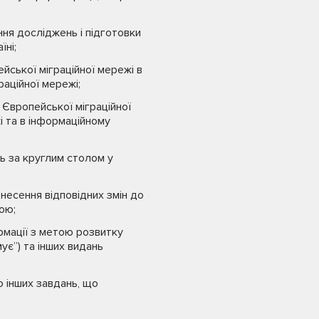
ння досліджень і підготовки
їні;
йської міграційної мережі в
раційної мережі;
 Європейської міграційної
і та в інформаційному
нь за круглим столом у
несення відповідних змін до
ою;
рмації з метою розвитку
ує”) та інших видань
 інших завдань, що