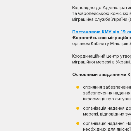
Відповідно до Адміністрат
та Європейською комісією в
міграційна служба України (
Постановою КМУ від 19 л
Європейською міграцій
органом Кабінету Міністрів 
Координаційний центр утво
міграційної мережі в Україні.
Основними завданнями Ко
сприяння забезпеченню
забезпечення надання Є
інформації про ситуацію
організація надання до
мережі, відповідних зу
організація надання Н
необхідних для якісної