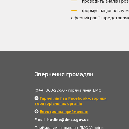
проводить аналіз і роз
формує національну мі
сфері міграції і представля
Звернення громадян
(044) 363-22-50
- гаряча лінія ДМС
Гарячі лінії та Facebook-сторінки
територіальних органів
Електронна приймальня
E-mail:
hotline
dmsu.gov.ua
Приймальня громадян ДМС України