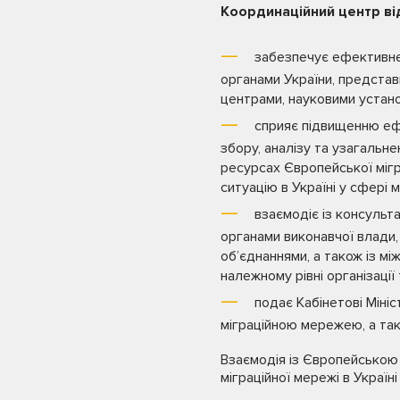
Координаційний центр ві
забезпечує ефективне 
органами України, представ
центрами, науковими устано
сприяє підвищенню ефе
збору, аналізу та узагальне
ресурсах Європейської мігр
ситуацію в Україні у сфері мі
взаємодіє із консульт
органами виконавчої влади,
об’єднаннями, а також із м
належному рівні організаці
подає Кабінетові Міні
міграційною мережею, а тако
Взаємодія із Європейською
міграційної мережі в Україні