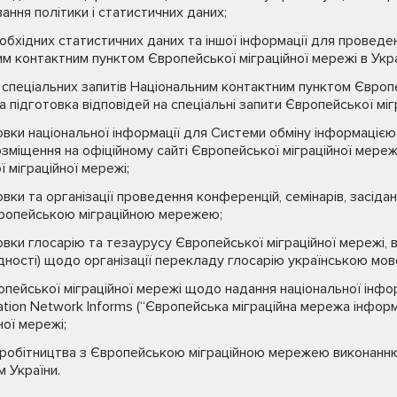
ання політики і статистичних даних;
еобхідних статистичних даних та іншої інформації для проведе
м контактним пунктом Європейської міграційної мережі в Укра
и спеціальних запитів Національним контактним пунктом Європе
а підготовка відповідей на спеціальні запити Європейської міг
вки національної інформації для Системи обміну інформацією
озміщення на офіційному сайті Європейської міграційної мереж
 міграційної мережі;
вки та організації проведення конференцій, семінарів, засіда
Європейською міграційною мережею;
вки глосарію та тезаурусу Європейської міграційної мережі, в
ідності) щодо організації перекладу глосарію українською мов
опейської міграційної мережі щодо надання національної інфо
ation Network Informs (“Європейська міграційна мережа інформ
ної мережі;
вробітництва з Європейською міграційною мережею виконанню
м України.