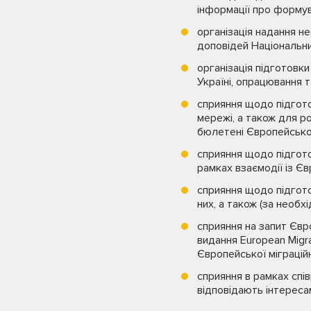
інформації про формув
організація надання н
доповідей Національни
організація підготовк
Україні, опрацювання т
сприяння щодо підгото
мережі, а також для р
бюлетені Європейської
сприяння щодо підгото
рамках взаємодії із 
сприяння щодо підгото
них, а також (за необх
сприяння на запит Євр
видання European Migr
Європейської міграцій
сприяння в рамках спі
відповідають інтереса