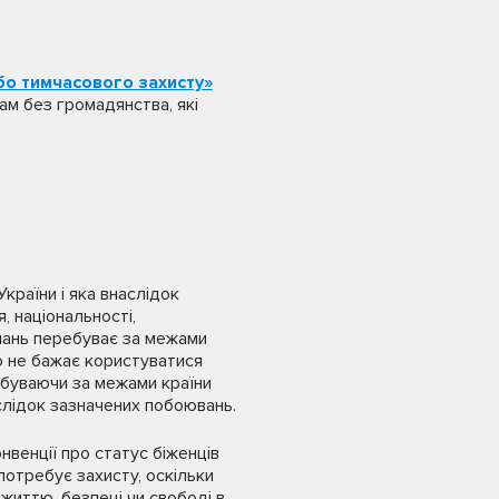
або тимчасового захисту»
бам без громадянства, які
країни і яка внаслідок
 національності,
онань перебуває за межами
бо не бажає користуватися
ебуваючи за межами країни
слідок зазначених побоювань.
онвенції про статус біженців
потребує захисту, оскільки
 життю, безпеці чи свободі в