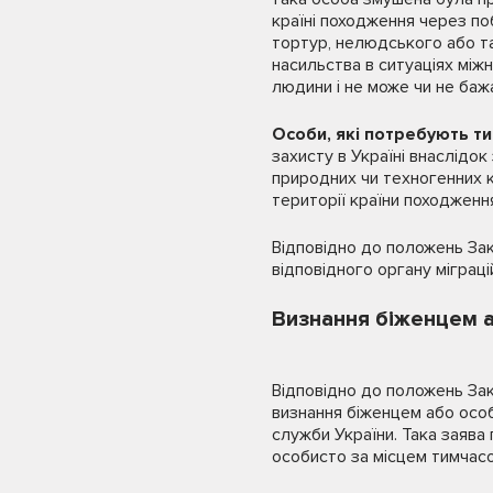
країні походження через по
тортур, нелюдського або т
насильства в ситуаціях мі
людини і не може чи не баж
Особи, які потребують т
захисту в Україні внаслідок 
природних чи техногенних к
території країни походженн
Відповідно до положень За
відповідного органу міграці
Визнання біженцем а
Відповідно до положень За
визнання біженцем або особ
служби України. Така заява
особисто за місцем тимчас