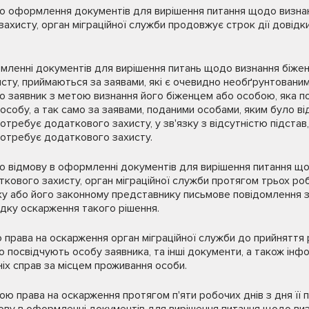
про оформлення документів для вирішення питання щодо визна
ахисту, орган міграційної служби продовжує строк дії довідк
рмленні документів для вирішення питань щодо визнання біже
ту, приймаються за заявами, які є очевидно необґрунтованим
о заявник з метою визнання його біженцем або особою, яка 
 особу, а так само за заявами, поданими особами, яким було в
отребує додаткового захисту, у зв'язку з відсутністю підста
потребує додаткового захисту.
ро відмову в оформленні документів для вирішення питання щ
кового захисту, орган міграційної служби протягом трьох роб
ку або його законному представнику письмове повідомлення 
ядку оскарження такого рішення.
 права на оскарження орган міграційної служби до прийняття
о посвідчують особу заявника, та інші документи, а також ін
ніх справ за місцем проживання особи.
ою права на оскарження протягом п'яти робочих днів з дня її