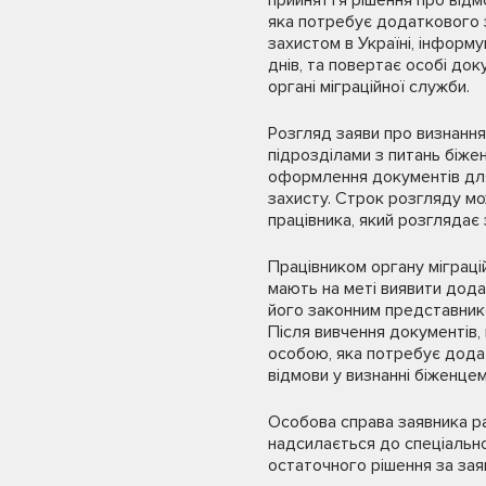
прийняття рішення про від
яка потребує додаткового з
захистом в Україні, інформ
днів, та повертає особі док
органі міграційної служби.
Розгляд заяви про визнанн
підрозділами з питань біже
оформлення документів для
захисту. Строк розгляду м
працівника, який розглядає з
Працівником органу міграці
мають на меті виявити дода
його законним представник
Після вивчення документів,
особою, яка потребує додат
відмови у визнанні біженце
Особова справа заявника ра
надсилається до спеціально
остаточного рішення за зая