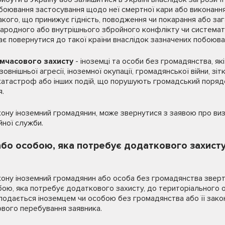
боювання застосування щодо неї смертної кари або виконання
акого, що принижує гідність, поводження чи покарання або з
жнародного або внутрішнього збройного конфлікту чи система
ає повернутися до такої країни внаслідок зазначених побоюва
имчасового захисту
- іноземці та особи без громадянства, як
зовнішньої агресії, іноземної окупації, громадянської війни, зітк
атастроф або інших подій, що порушують громадський порядок 
я.
кону іноземний громадянин, може звернутися з заявою про ви
йної служби.
бо особою, яка потребує додаткового захист
кону іноземний громадянин або особа без громадянства зверт
ою, яка потребує додаткового захисту, до територіального о
 подається іноземцем чи особою без громадянства або її зак
ового перебування заявника.