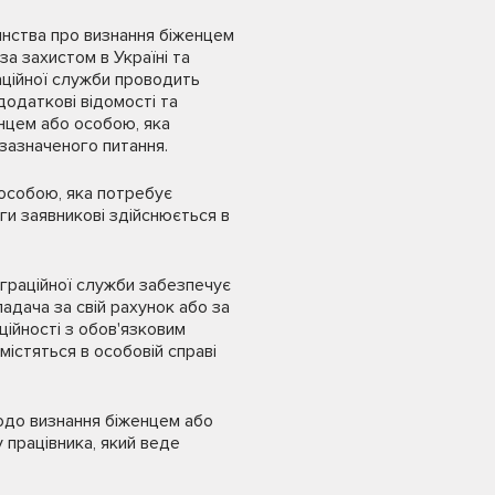
янства про визнання біженцем
а захистом в Україні та
аційної служби проводить
 додаткові відомості та
нцем або особою, яка
зазначеного питання.
 особою, яка потребує
и заявникові здійснюється в
іграційної служби забезпечує
адача за свій рахунок або за
ійності з обов'язковим
істяться в особовій справі
одо визнання біженцем або
 працівника, який веде