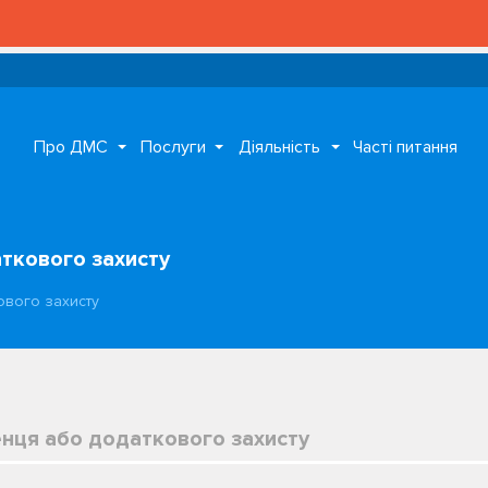
Про ДМС
Послуги
Діяльність
Часті питання
аткового захисту
ового захисту
енця або додаткового захисту