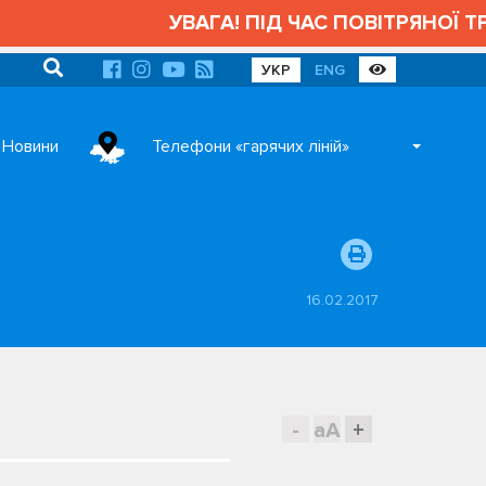
УВАГА! ПІД ЧАС ПОВІТРЯНОЇ ТРИВ
УКР
ENG
Новини
Телефони «гарячих ліній»
16.02.2017
-
aA
+