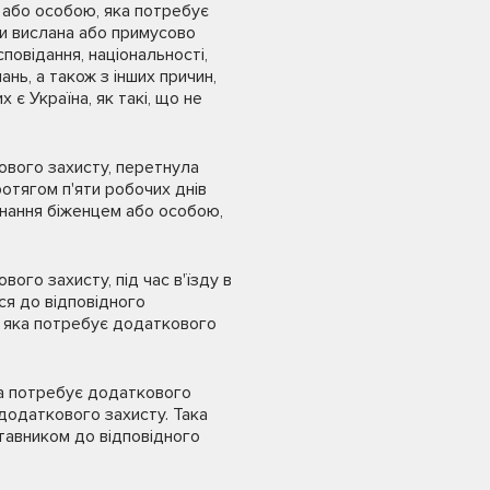
 або особою, яка потребує
ти вислана або примусово
повідання, національності,
нь, а також з інших причин,
є Україна, як такі, що не
ового захисту, перетнула
отягом п'яти робочих днів
знання біженцем або особою,
ого захисту, під час в'їзду в
ся до відповідного
, яка потребує додаткового
а потребує додаткового
 додаткового захисту. Така
тавником до відповідного