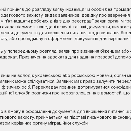
який прийняв до розгляду заяву іноземця чи особи без громад
одаткового захисту, видає заявникові довідку про звернення з
м п'ятнадцяти робочих днів з дня реєстрації заяви орган мігр
глядає відомості, наведені в заяві, та інші документи, вимагає
лення документів для вирішення питання щодо визнання біже
ту, або про відмову в оформленні документів для вирішення 
ь у попередньому розгляді заяви про визнання біженцем або
адвокат. Призначення адвоката для надання правової допомог
у, який не володіє українською або російською мовами, орган м
аявник може спілкуватися. Заявник має право залучити перекл
 фізичних осіб. Перекладач повинен дотримуватися конфіденц
ційної служби розписки про нерозголошення відомостей, що м
о відмову в оформленні документів для вирішення питання щ
кового захисту, приймається на підставі письмового висновку
азом керівника органу міграційної служби.