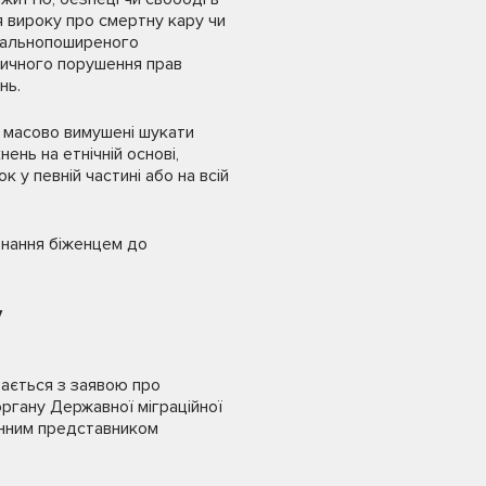
 вироку про смертну кару чи
агальнопоширеного
тичного порушення прав
нь.
і масово вимушені шукати
нень на етнічній основі,
у певній частині або на всій
знання біженцем до
у
ається з заявою про
ргану Державної міграційної
онним представником