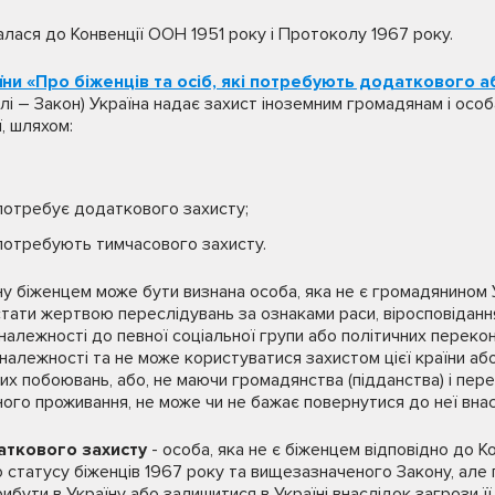
алася до Конвенції ООН 1951 року і Протоколу 1967 року.
їни «Про біженців та осіб, які потребують додаткового 
алі – Закон) Україна надає захист іноземним громадянам і осо
ї, шляхом:
потребує додаткового захисту;
 потребують тимчасового захисту.
у біженцем може бути визнана особа, яка не є громадянином У
ати жертвою переслідувань за ознаками раси, віросповідання,
 належності до певної соціальної групи або політичних перек
 належності та не може користуватися захистом цієї країни а
их побоювань, або, не маючи громадянства (підданства) і пер
ого проживання, не може чи не бажає повернутися до неї вна
аткового захисту
- особа, яка не є біженцем відповідно до К
 статусу біженців 1967 року та вищезазначеного Закону, але 
бути в Україну або залишитися в Україні внаслідок загрози її