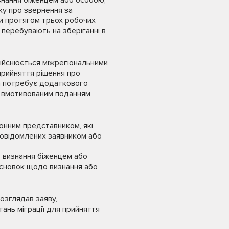
знання біженцем або особою,
ку про звернення за
би протягом трьох робочих
 перебувають на зберіганні в
дійснюється міжрегіональними
прийняття рішення про
а потребує додаткового
а вмотивованим поданням
конним представником, які
 повідомлених заявником або
о визнання біженцем або
исновок щодо визнання або
озглядав заяву,
ань міграції для прийняття