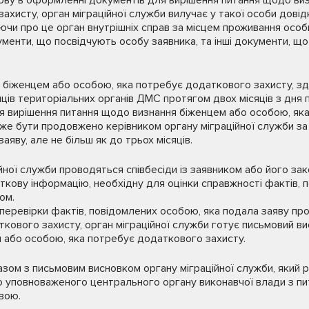
мову в оформленні документів для вирішення питання щодо ви
ахисту, орган міграційної служби вилучає у такої особи довід
уючи про це орган внутрішніх справ за місцем проживання осо
ументи, що посвідчують особу заявника, та інші документи, що
я біженцем або особою, яка потребує додаткового захисту, з
нців територіальних органів ДМС протягом двох місяців з дня 
 вирішення питання щодо визнання біженцем або особою, як
оже бути продовжено керівником органу міграційної служби з
аяву, але не більш як до трьох місяців.
йної служби проводяться співбесіди із заявником або його за
ткову інформацію, необхідну для оцінки справжності фактів,
ом.
 перевірки фактів, повідомлених особою, яка подала заяву пр
кового захисту, орган міграційної служби готує письмовий в
м або особою, яка потребує додаткового захисту.
зом з письмовим висновком органу міграційної служби, який р
 уповноваженого центрального органу виконавчої влади з пит
вою.