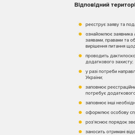
Відповідний територі
реєструє заяву та под
ознайомлює заявника а
заявами, правами та о
вирішення питання щод
проводить дактилоскоп
додаткового захисту;
у разі потреби направ
України;
заповнює реєстраційни
потребує додаткового за
заповнює інші необхід
оформлює особову сп
роз'яснює порядок зве
заносить отримані від