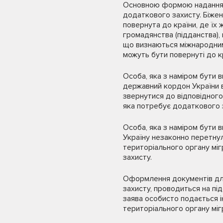
Основною формою надання з
додаткового захисту. Біжен
повернута до країни, де їх 
громадянства (підданства), 
що визнаються міжнародними
можуть бути повернуті до к
Особа, яка з наміром бути 
державний кордон України в
звернутися до відповідного
яка потребує додаткового 
Особа, яка з наміром бути в
Україну незаконно перетнул
територіального органу міг
захисту.
Оформлення документів для
захисту, проводиться на пі
заява особисто подається 
територіального органу міг