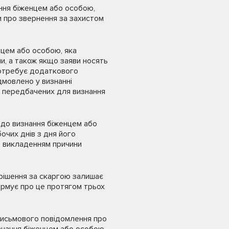
ння біженцем або особою,
и про звернення за захистом
нцем або особою, яка
и, а також якщо заяви носять
потребує додаткового
ідмовлено у визнанні
в, передбачених для визнання
одо визнання біженцем або
очих днів з дня його
з викладенням причини
 рішення за скаргою залишає
формує про це протягом трьох
 письмового повідомлення про