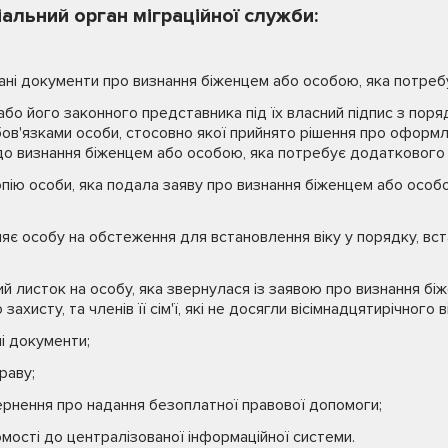
альний орган міграційної служби:
ані документи про визнання біженцем або особою, яка потреб
бо його законного представника під їх власний підпис з поря
бов'язками особи, стосовно якої прийнято рішення про оформ
о визнання біженцем або особою, яка потребує додаткового 
ію особи, яка подала заяву про визнання біженцем або особ
ляє особу на обстеження для встановлення віку у порядку, в
й листок на особу, яка звернулася із заявою про визнання бі
хисту, та членів її сім'ї, які не досягли вісімнадцятирічного ві
ні документи;
раву;
рнення про надання безоплатної правової допомоги;
омості до централізованої інформаційної системи.