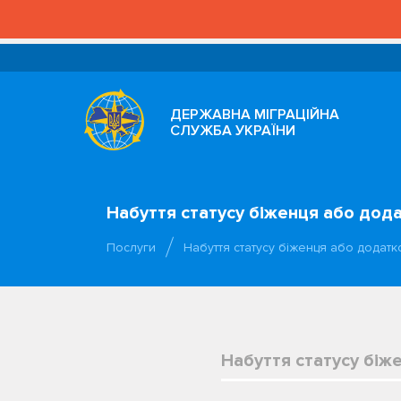
ДЕРЖАВНА МІГРАЦІЙНА
СЛУЖБА УКРАЇНИ
Набуття статусу біженця або дод
Послуги
Набуття статусу біженця або додатк
Набуття статусу біж