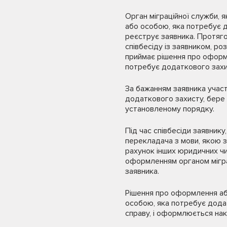
Орган міграційної служби, 
або особою, яка потребує д
реєструє заявника. Протяго
співбесіду із заявником, роз
приймає рішення про оформ
потребує додаткового захис
За бажанням заявника участ
додаткового захисту, бере 
установленому порядку.
Під час співбесіди заявник
перекладача з мови, якою з
рахунок інших юридичних чи
оформленням органом мігра
заявника.
Рішення про оформлення аб
особою, яка потребує додат
справу, і оформлюється нак