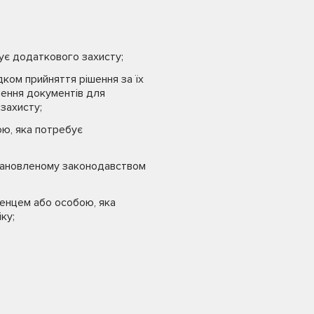
ує додаткового захисту;
дком прийняття рішення за їх
лення документів для
захисту;
ою, яка потребує
становленому законодавством
женцем або особою, яка
ку;