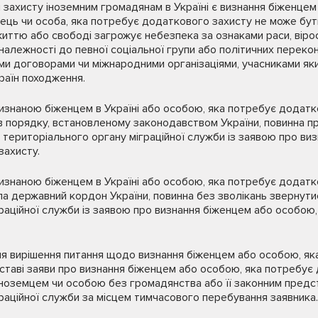
ахисту іноземним громадянам в Україні є визнання біженцем
ець чи особа, яка потребує додаткового захисту не може бу
життю або свободі загрожує небезпека за ознаками раси, вірос
належності до певної соціальної групи або політичних перекона
 договорами чи міжнародними організаціями, учасниками яких 
раїн походження.
визнаною біженцем в Україні або особою, яка потребує додатк
 порядку, встановленому законодавством України, повинна пр
 територіального органу міграційної служби із заявою про ви
захисту.
изнаною біженцем в Україні або особою, яка потребує додатков
а державний кордон України, повинна без зволікань звернути
раційної служби із заявою про визнання біженцем або особою
 вирішення питання щодо визнання біженцем або особою, як
дставі заяви про визнання біженцем або особою, яка потребує
іноземцем чи особою без громадянства або її законним предс
раційної служби за місцем тимчасового перебування заявника.