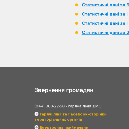
Статистичні дані за 
Статистичні дані за І
Статистичні дані за 
Статистичні дані за 
Звернення громадян
(044) 363-22-50
- гаряча лінія ДМС
Гарячі лінії та Facebook-сторінки
територіальних органів
Електронна приймальня