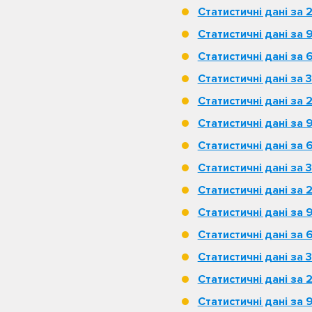
Статистичні дані за 
Статистичні дані за 
Статистичні дані за 
Статистичні дані за 
Статистичні дані за 2
Статистичні дані за 
Статистичні дані за 
Статистичні дані за 3
Статистичні дані за 
Статистичні дані за 
Статистичні дані за 
Статистичні дані за 
Статистичні дані за 
Статистичні дані за 