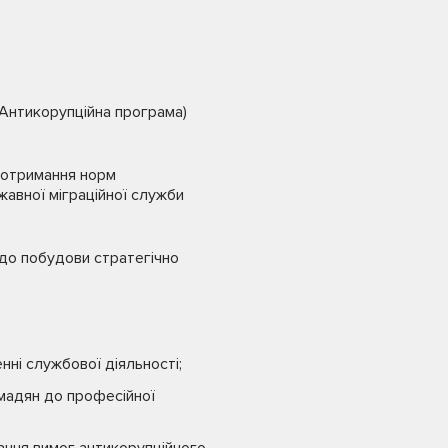
 Антикорупційна програма)
 дотримання норм
жавної міграційної служби
до побудови стратегічно
ні службової діяльності;
омадян до професійної