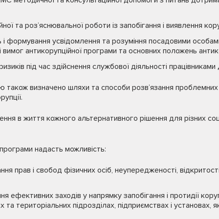
МС методичної та консультаційної допомоги з питань дотрим
ної та роз’яснювальної роботи із запобігання і виявлення кору
ь і формування усвідомлення та розуміння посадовими особами
і вимог антикорупційної програми та основних положень анти
ризиків під час здійснення службової діяльності працівникам
 також визначено шляхи та способи розв’язання проблемних 
рупції.
ння в життя кожного альтернативного рішення для різних соц
програми надасть можливість:
ня прав і свобод фізичних осіб, неупередженості, відкритост
я ефективних заходів у напрямку запобігання і протидії корупц
х та територіальних підрозділах, підприємствах і установах, 