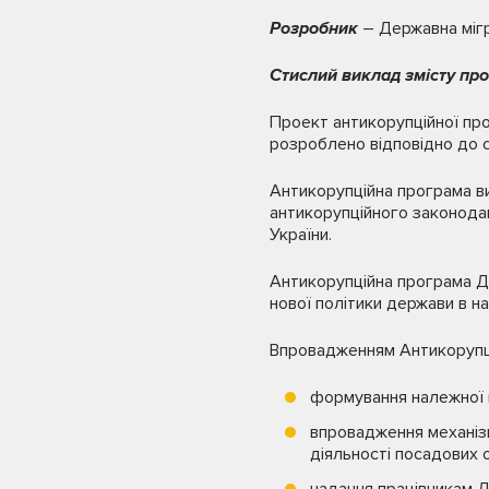
Розробник
– Державна мігр
Стислий виклад змісту пр
Проект антикорупційної про
розроблено відповідно до ст
Антикорупційна програма ви
антикорупційного законодав
України.
Антикорупційна програма Д
нової політики держави в на
Впровадженням Антикорупцій
формування належної п
впровадження механізм
діяльності посадових 