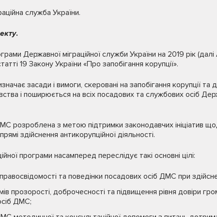
аційна служба України.
оекту
.
грами Державної міграційної служби України на 2019 рік (далі
атті 19 Закону України «Про запобігання корупції».
значає засади і вимоги, скеровані на запобігання корупції та
ства і поширюється на всіх посадових та службових осіб Дер
МС розроблена з метою підтримки законодавчих ініціатив що
прямі здійснення антикорупційної діяльності.
ної програми насамперед переслідує такі основні цілі:
равосвідомості та поведінки посадових осіб ДМС при здійснен
ів прозорості, доброчесності та підвищення рівня довіри гр
осіб ДМС;