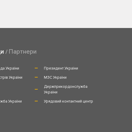
ди
Партнери
да України
Президент України
стрів України
МЗС України
и
Держприкордонслужба
України
жба України
Урядовий контактний центр