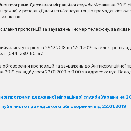
ної програми Державної міграційної служби України на 2019 р
u.gov.ua) у розділі «Діяльність/консультації з громадськістю
их актів».
илання пропозицій та зауважень і номер телефону, за яким н
иймалися у період із 29.12.2018 по 17.01.2019 на електронну а
ел.: (044) 289-50-57.
а обговорення пропозицій та зауважень до Антикорупційної 
на 2019 рік відбулося 22.01.2019 о 9.00 за адресою: вул. Волод
ної програми державної міграційної служби України на 20
и публічного громадського обговорення
від 22.01.2019