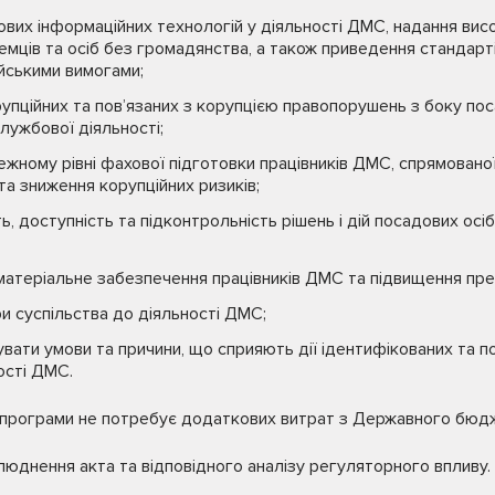
их інформаційних технологій у діяльності ДМС, надання висо
земців та осіб без громадянства, а також приведення стандарт
ейськими вимогами;
рупційних та пов’язаних з корупцією правопорушень з боку по
лужбової діяльності;
жному рівні фахової підготовки працівників ДМС, спрямовано
а зниження корупційних ризиків;
ь, доступність та підконтрольність рішень і дій посадових о
атеріальне забезпечення працівників ДМС та підвищення пр
ри суспільства до діяльності ДМС;
зувати умови та причини, що сприяють дії ідентифікованих та п
ості ДМС.
 програми не потребує додаткових витрат з Державного бюдж
люднення акта та відповідного аналізу регуляторного впливу.