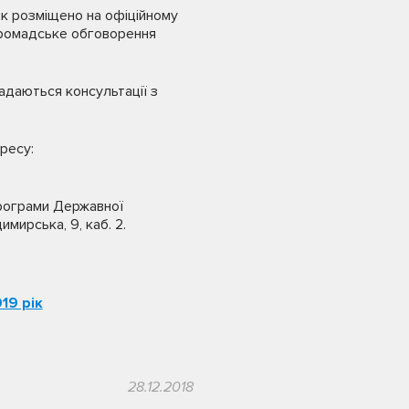
ік розміщено на офіційному
/громадське обговорення
адаються консультації з
дресу:
програми Державної
имирська, 9, каб. 2.
19 рік
28.12.2018