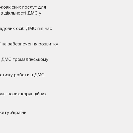
коякісних послуг для
ів діяльності ДМС у
садових осіб ДМС під час
ї на забезпечення розвитку
сіб ДМС громадянському
естижу роботи в ДМС;
ояві нових корупційних
ету України.