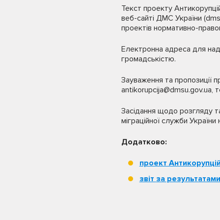
Текст проекту Антикорупцій
веб-сайті ДМС України (dms
проектів нормативно-правов
Електронна адреса для надс
громадськістю.
Зауваження та пропозиції пр
antikorupcija@dmsu.gov.ua, т
Засідання щодо розгляду т
міграційної служби України 
Додатково:
проект Антикорупцій
звіт
за результатам