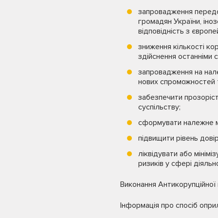
запровадження передов
громадян України, іно
відповідність з європ
зниження кількості ко
здійснення останніми с
запровадження на нале
нових спроможностей т
забезпечити прозоріст
суспільству;
сформувати належне м
підвищити рівень дові
ліквідувати або мінімі
ризиків у сфері діяльн
Виконання Антикорупційної
Інформація про спосіб опри