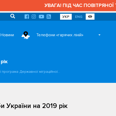
УВАГА! ПІД ЧАС ПОВІТРЯНОЇ Т
УКР
ENG
Новини
Телефони «гарячих ліній»
рік
ї програма Державної міграційної…
 України на 2019 рік