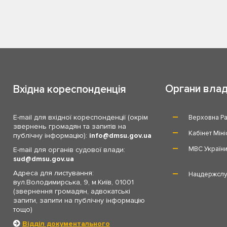
Органи вла
Вхідна кореспонденція
E-mail для вхідної кореспонденції (окрім
Верховна Ра
звернень громадян та запитів на
Кабінет Міні
публічну інформацію):
info
dmsu.gov.ua
МВС Україн
E-mail для органів судової влади:
sud
dmsu.gov.ua
Адреса для листування:
Нацдержслу
вул.Володимирська, 9, м.Київ, 01001
(звернення громадян, адвокатські
запити, запити на публічну інформацію
тощо)
Відділ документального