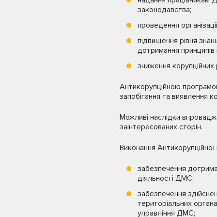
надання працівникам Д
законодавства;
проведення організацій
підвищення рівня знан
дотримання принципів 
зниження корупційних 
Антикорупційною програмою
запобігання та виявлення ко
Можливі наслідки впровадже
заінтересованих сторін.
Виконання Антикорупційної 
забезпечення дотриман
діяльності ДМС;
забезпечення здійсненн
територіальних органа
управління ДМС;