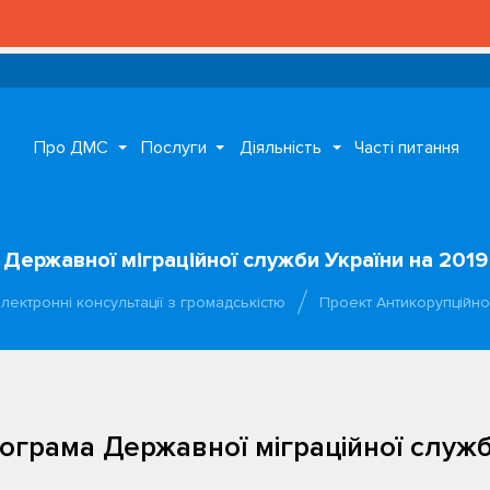
Про ДМС
Послуги
Діяльність
Часті питання
Державної міграційної служби України на 2019 
лектронні консультації з громадськістю
Проект Антикорупційно
ограма Державної міграційної служби