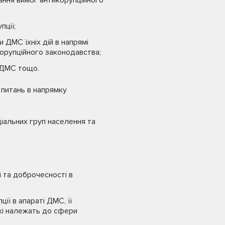
ання вимог антикорупційного
пції;
 ДМС їхніх дій в напрямі
корупційного законодавства;
и ДМС тощо.
питань в напрямку
іальних груп населення та
і та доброчесності в
ії в апараті ДМС, її
які належать до сфери