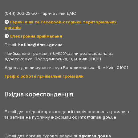
(044) 363-22-50
- гаряча лінія ДМС
Гарячі лінії та Facebook-сторінки територіальних
органів
Електронна приймальня
E-mail:
hotline
dmsu.gov.ua
Приймальня громадян ДМС України розташована за
адресою: вул. Володимирська, 9, м. Київ, 01001
Адреса для листування: вул.Володимирська, 9, м.Київ, 01001
Графік роботи приймальні громадян
Вхідна кореспонденція
E-mail для вхідної кореспонденції (окрім звернень громадян
та запитів на публічну інформацію):
info
dmsu.gov.ua
E-mail для органів судової влади:
sud
dmsu.gov.ua