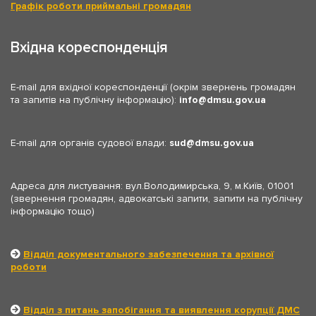
Графік роботи приймальні громадян
Вхідна кореспонденція
E-mail для вхідної кореспонденції (окрім звернень громадян
та запитів на публічну інформацію):
info
dmsu.gov.ua
E-mail для органів судової влади:
sud
dmsu.gov.ua
Адреса для листування: вул.Володимирська, 9, м.Київ, 01001
(звернення громадян, адвокатські запити, запити на публічну
інформацію тощо)
Відділ документального забезпечення та архівної
роботи
Відділ з питань запобігання та виявлення корупції ДМС