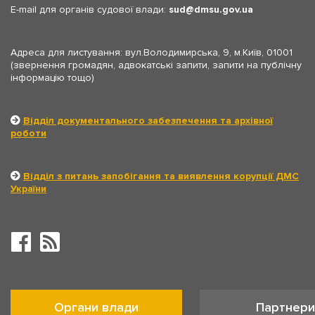
E-mail для органів судової влади:
sud
dmsu.gov.ua
Адреса для листування: вул.Володимирська, 9, м.Київ, 01001
(звернення громадян, адвокатські запити, запити на публічну
інформацію тощо)
Відділ документального забезпечення та архівної
роботи
Відділ з питань запобігання та виявлення корупції ДМС
України
Органи влади
Партнери