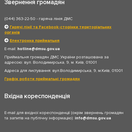
Звернення громадян
(044) 363-22-50
- гаряча лінія ДМС
Гарячі лінії та Facebook-сторінки територіальних
органів
Електронна приймальня
E-mail:
hotline
dmsu.gov.ua
Приймальня громадян ДМС України розташована за
адресою: вул. Володимирська, 9, м. Київ, 01001
Адреса для листування: вул.Володимирська, 9, м.Київ, 01001
Графік роботи приймальні громадян
Вхідна кореспонденція
E-mail для вхідної кореспонденції (окрім звернень громадян
та запитів на публічну інформацію):
info
dmsu.gov.ua