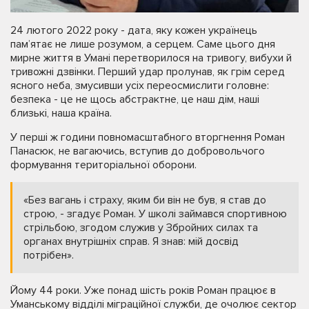
24 лютого 2022 року - дата, яку кожен українець
пам’ятає не лише розумом, а серцем. Саме цього дня
мирне життя в Умані перетворилося на тривогу, вибухи й
тривожні дзвінки. Перший удар пролунав, як грім серед
ясного неба, змусивши усіх переосмислити головне:
безпека - це не щось абстрактне, це наш дім, наші
близькі, наша країна.
У перші ж години повномасштабного вторгнення Роман
Панасюк, не вагаючись, вступив до добровольчого
формування територіальної оборони.
«Без вагань і страху, яким би він не був, я став до
строю, - згадує Роман. У школі займався спортивною
стрільбою, згодом служив у Збройних силах та
органах внутрішніх справ. Я знав: мій досвід
потрібен».
Йому 44 роки. Уже понад шість років Роман працює в
Уманському відділі міграційної служби, де очолює сектор