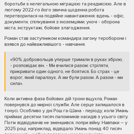
боротьби з нелегальною міграцією та реадмісією. Але в
лютому 2022-го його звична щоденна робота
перетворилася на подвійне навантаження: вдень - офіс,
документи, спілкування з іноземцями; уночі - оборона
міста, інструктажі, бойове злагодження.
Роман став заступником командира загону тероборони і
взявся до найважливішого - навчання.
«90% добровольців уперше тримали в руках зброю,
- розповідає він. - Ми вчилися разом: стріляти,
прикривати один одного, не боятися. Бо страх - це
ворог, який паралізує. А ми були разом. А разом - ми
сила».
Коли активна фаза бойових дій трохи вщухла, Роман
повернувся до мирної служби. Але серце залишалося в
тонусі. Особливо у дні Рош га-Шана - періоду, коли Умань
приймає десятки тисяч паломників-хасидів з усього світу.
Потік відвідувачів не зменшився, попри війну. Навпаки – у
2025 році, наприклад, відвідало Умань понад 40 тисяч