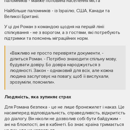
паломників - майже половина населення міста
Найбільше паломників - із Ізраїлю, США, Канади та
Великої Британії.
У ці дні Роман з командою щодня на першій лінії
спілкування - не з ворогом, а з гостями, які потребують
підтримки та пояснень міграційних норм.
«Важливо не просто перевіряти документи, -
ділиться Роман. - Потрібно знаходити спільну мову,
будувати довіру. Бо довіра народжується з
людяності. Закон - однаковий для всіх, але кожна
людина заслуговує на повагу, щоб її вислухали,
зрозуміли, пояснили».
Людяність, яка зупиняє страх
Для Романа безпека - це не лише бронежилет і наказ. Це
насамперед відповідальність, справедливість, відкритість
до діалогу. Він ніколи не дозволив собі бути байдужим -
ані на блокпості, ані в кабінеті. Бо знає: країна тримається