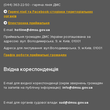
(044) 363-22-50
- гаряча лінія ДМС
Гарячі лінії та Facebook-сторінки територіальних
органів
Електронна приймальня
E-mail:
hotline
dmsu.gov.ua
Приймальня громадян ДМС України розташована за
адресою: вул. Володимирська, 9, м. Київ, 01001
Адреса для листування: вул.Володимирська, 9, м.Київ, 01001
Графік роботи приймальні громадян
Вхідна кореспонденція
E-mail для вхідної кореспонденції (окрім звернень громадян
та запитів на публічну інформацію):
info
dmsu.gov.ua
E-mail для органів судової влади:
sud
dmsu.gov.ua