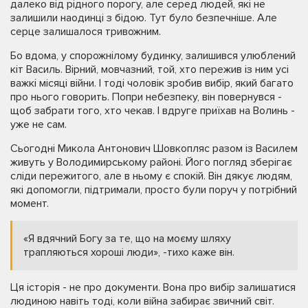
далеко від рідного порогу, але серед людей, які не
залишили наодинці з бідою. Тут було безпечніше. Але
серце залишалося тривожним.
Бо вдома, у спорожнілому будинку, залишився улюблений
кіт Василь. Вірний, мовчазний, той, хто пережив із ним усі
важкі місяці війни. І тоді чоловік зробив вибір, який багато
про нього говорить. Попри небезпеку, він повернувся -
щоб забрати того, хто чекав. І вдруге приїхав на Волинь -
уже не сам.
Сьогодні Микола Антонович Шовкопляс разом із Василем
живуть у Володимирському районі. Його погляд зберігає
сліди пережитого, але в ньому є спокій. Він дякує людям,
які допомогли, підтримали, просто були поруч у потрібний
момент.
«Я вдячний Богу за те, що на моєму шляху
трапляються хороші люди», -тихо каже він.
Ця історія - не про документи. Вона про вибір залишатися
людиною навіть тоді, коли війна забирає звичний світ.