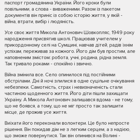
паспорт громадянина України. Його кроки були
повільними, а слова - виваженими. Разом із пакетом
документів він приніс із собою історію життя, у якій -
війна, втрати, вибір і людяність.
Усе своє життя Микола Антонович Шовкопляс, 1949 року
народження присвятив школі. Працював учителем у
прикордонному селі на Сумщині, навчав дітей, радів їхнім
успіхам, переживав за кожного. Його дім був простим, але
наповненим змістом: робота, учні, родина, рідна земля.
Так тривало роками - спокійно і звично.
Війна змінила все. Село опинилося під постійними
обстрілами. Дні й ночі злилися в одне суцільне очікування
небезпеки. Самотність, страх і невизначеність стали
частиною щоденного життя. Його діти пішли захищати
Україну. А Микола Антонович залишався вдома - не тому,
що не боявся, а тому, що не міг просто так залишити
місце, де прожив усе життя.
Виїхати його переконали волонтери. Це було непросте
рішення. Він покидав дім не з легким серцем, а з надією,
що зможе повернутися. Так він опинився на Волині -