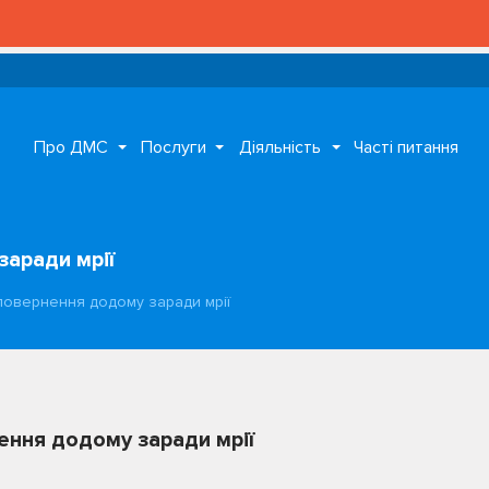
У
Про ДМС
Послуги
Діяльність
Часті питання
заради мрії
повернення додому заради мрії
ення додому заради мрії