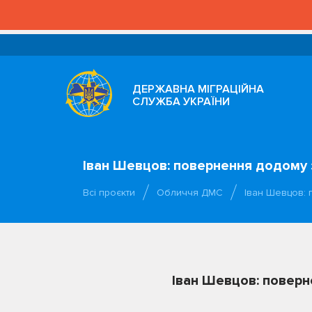
ДЕРЖАВНА МІГРАЦІЙНА
СЛУЖБА УКРАЇНИ
Іван Шевцов: повернення додому 
Всі проєкти
Обличчя ДМС
Іван Шевцов: 
Іван Шевцов: поверн