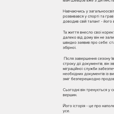
Іван Шевцов вже з дитинств
Навчаючись у загальноосвіт
розвивався у спорті та грав
доводив свій талант - його 
Та життя внесло свої корект
далеко від дому він не зал
швидко заявив про себе: ст
збірної.
Після завершення сезону Ів
строку дії документів, він
міграційної служби забезпе
необхідних документів із 
зміг безперешкодно продовж
Сьогодні він тренується у с
вершин.
Його історія - це про напол
усе.