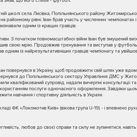
а знав, що його стихія - футбол.
ній школі села Лисівка, Попільнянського району Житомирської 
 на районному рівні. Іван брав участь у численних чемпіонатах 
визнавали одним із кращих гравців.
иви. З початком повномасштабної війни Іван був змушений виїха
ишив свою мрію. Продовжив тренування та виступав у футболь
ав одним із найрезультативніших гравців чемпіонату та увійшо
ан повернувся в Україну, щоб продовжити свій шлях уже вдома.
 звернувся до Попільнянського сектору Управління ДМС у Жито
чили кваліфікований супровід, надали вичерпні консультації 
використанням послуги одночасного оформлення. Завдяки цьом
ити навчання і спортивну діяльність в Україні.
кладі ФК «Локомотив Київ» (вікова група U-19) - і впевнено ру
егливість, любов до своєї справи та силу не зупинятися, наві