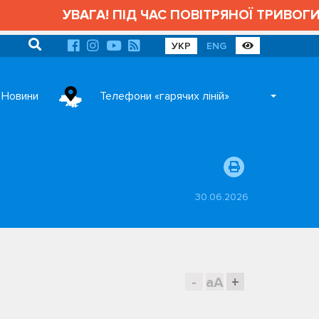
ВАГА! ПІД ЧАС ПОВІТРЯНОЇ ТРИВОГИ АДМІНІС
УКР
ENG
Новини
Телефони «гарячих ліній»
30.06.2026
-
aA
+