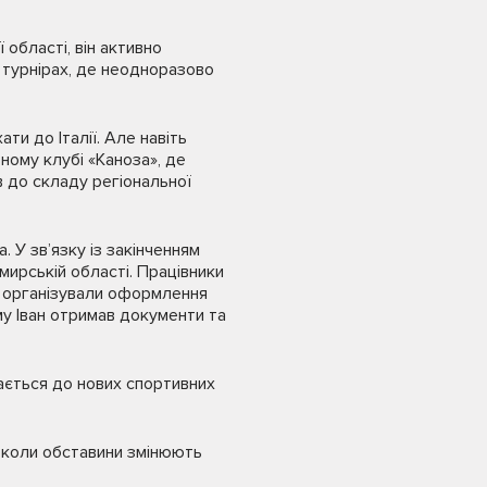
області, він активно
і турнірах, де неодноразово
ти до Італії. Але навіть
ному клубі «Каноза», де
в до складу регіональної
 У зв’язку із закінченням
мирській області. Працівники
та організували оформлення
у Іван отримав документи та
хається до нових спортивних
ть коли обставини змінюють