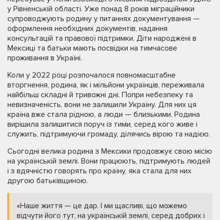
у Рівненській області. Уже понад 8 років міграційники
супроводжують родину у питаннях документування —
оформлення необхідних документів, надання
консультацій та правової підтримки. Діти народжені в
Мексиці та батьки мають посвідки на тимчасове
проживання в Україні.
Коли у 2022 році розпочалося повномасштабне
вторгнення, родина, як і мільйони українців, переживала
найбільш складні й тривожні дні. Попри небезпеку та
невизначеність, вони не залишили Україну. Для них ця
країна вже стала рідною, а люди — близькими. Родина
вирішила залишитися поруч із тими, серед кого живе і
служить, підтримуючи громаду, ділячись вірою та надією.
Сьогодні велика родина з Мексики продовжує свою місію
на українській землі. Вони працюють, підтримують людей
і з вдячністю говорять про країну, яка стала для них
другою батьківщиною.
«Наше життя — це дар. І ми щасливі, що можемо
відчути його тут, на українській землі, серед добрих і