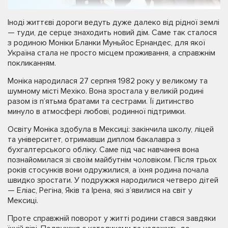
Іноді життєві дороги ведуть дуже далеко від рідної землі
— туди, де серце знаходить новий дім. Саме так сталося
з родиною Моніки Бланки Муньйос Ернандес, для якої
Україна стала не просто місцем проживання, а справжнім
покликанням.
Моніка народилася 27 серпня 1982 року у великому та
шумному місті Мехіко. Вона зростала у великій родині
разом із п’ятьма братами та сестрами. Її дитинство
минуло в атмосфері любові, родинної підтримки.
Освіту Моніка здобула в Мексиці: закінчила школу, ліцей
та університет, отримавши диплом бакалавра з
бухгалтерського обліку. Саме під час навчання вона
познайомилася зі своїм майбутнім чоловіком. Після трьох
років стосунків вони одружилися, а їхня родина почала
швидко зростати. У подружжя народилися четверо дітей
— Еліас, Регіна, Яків та Ірена, які з’явилися на світ у
Мексиці.
Проте справжній поворот у житті родини стався завдяки