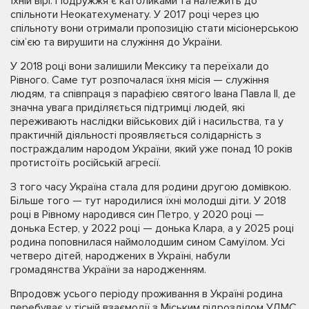
їхній вірі. Подружжя є католиками та належить до
спільноти Неокатехуменату. У 2017 році через цю
спільноту вони отримали пропозицію стати місіонерською
сім’єю та вирушити на служіння до України.
У 2018 році вони залишили Мексику та переїхали до
Рівного. Саме тут розпочалася їхня місія — служіння
людям, та співпраця з парафією святого Івана Павла ІІ, де
значна увага приділяється підтримці людей, які
переживають наслідки військових дій і насильства, та у
практичній діяльності проявляється солідарність з
постраждалим народом України, який уже понад 10 років
протистоїть російській агресії.
З того часу Україна стала для родини другою домівкою.
Більше того — тут народилися їхні молодші діти. У 2018
році в Рівному народився син Петро, у 2020 році —
донька Естер, у 2022 році — донька Клара, а у 2025 році
родина поповнилася наймолодшим сином Самуїлом. Усі
четверо дітей, народжених в Україні, набули
громадянства України за народженням.
Впродовж усього періоду проживання в Україні родина
перебуває у тісній взаємодії з Міським підрозділом УДМС