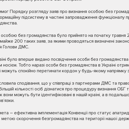
 вимог Порядку розгляду заяв про визнання особою без гром
ормаційну підсистему в частині запровадження функціоналу п
дянства.
 особою без громадянства було прийнято на початку травня 2
о майже 200 таких заяв, за якими проводяться визначені закон
я Голови ДМС.
аїні було вперше видано посвідчення особи без громадянства 
 носієм. Тобто наразі особи без громадянства в Україні от
і можуть спокійно перетинати кордон у будь-якому напрямку з 
ловила сподівання, що у співпраці з партнерами ДМС та прав
льшій кількості осіб дізнатися про процедуру визнання ОБГ 
к вони можуть бути ідентифіковані в нашій країні, а в подаль
в’язки.
мета – ефективна імплементація Конвенції про статус апатриді
з метою скорочення безгромадянства на території нашої дер