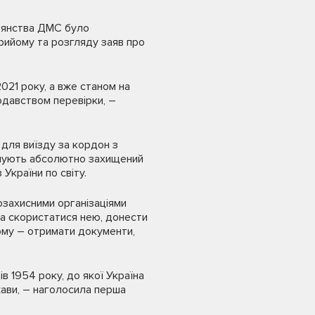
адянства ДМС було
рийому та розгляду заяв про
021 року, а вже станом на
одавством перевірки, –
для виїзду за кордон з
римують абсолютно захищений
України по світу.
озахисними організаціями
та скористатися нею, донести
шому – отримати документи,
в 1954 року, до якої Україна
жави, – наголосила перша