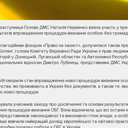
заступниця Голови ДМС Наталія Науменко взяла участь у пре
татів впровадження процедури визнання особою без громад
 благодійним фондом «Право на захист», долучилися також п
Біллінг, голова Комітету Верховної Ради України з прав людини,
орій у Донецькій, Луганській областях та Автономної Республ
аціональних відносин Дмитро Лубінець, представники ДМС Укр
обговорили стан впровадження нової процедури визнання ос
ства, які проживають в Україні без документів, а також те, я
ю нової процедури.
вала учасників заходу про досягнення та основні результати
ня процедури визнання ОБГ. Вона відзначила, що всі останні
представників законодавчої та виконавчої гілок влади, а осо
лише вивчили найкращий досвід європейської та світової практ
озробки порядку роботи з ОБГ в Україні.