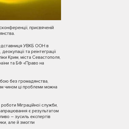
сконференції, присвяченій
янства.
редставниця УВКБ ООН в
 деокупації та реінтеграції
іки Крим, міста Севастополя,
аїни та БФ «Право на
обою без громадянства,
ким чином ці проблеми можна
 роботи Міграційної служби,
 напрацювання є результатом
бливо – зусиль експертів
ики, але й змогли