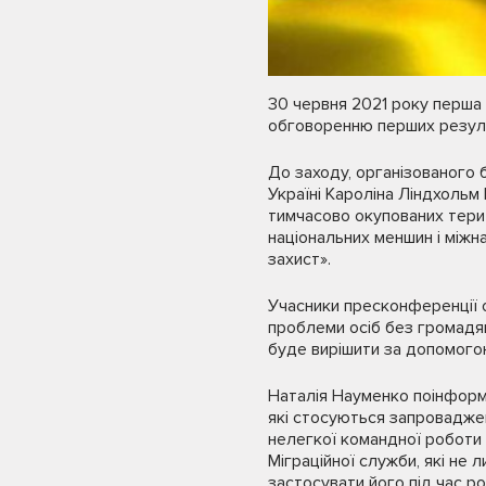
30 червня 2021 року перша 
обговоренню перших резуль
До заходу, організованого
Україні Кароліна Ліндхольм 
тимчасово окупованих терит
національних меншин і міжн
захист».
Учасники пресконференції 
проблеми осіб без громадян
буде вирішити за допомого
Наталія Науменко поінформу
які стосуються запроваджен
нелегкої командної роботи 
Міграційної служби, які не 
застосувати його під час р