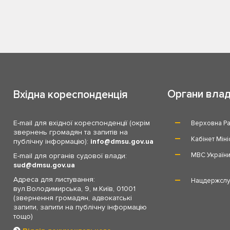
Органи вла
Вхідна кореспонденція
E-mail для вхідної кореспонденції (окрім
Верховна Ра
звернень громадян та запитів на
Кабінет Міні
публічну інформацію):
info
dmsu.gov.ua
МВС Україн
E-mail для органів судової влади:
sud
dmsu.gov.ua
Адреса для листування:
Нацдержслу
вул.Володимирська, 9, м.Київ, 01001
(звернення громадян, адвокатські
запити, запити на публічну інформацію
тощо)