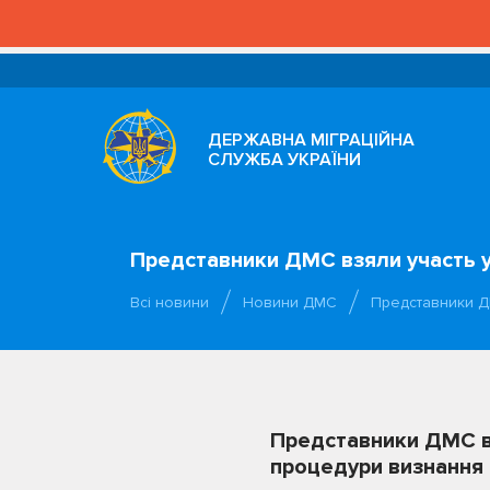
ДЕРЖАВНА МІГРАЦІЙНА
СЛУЖБА УКРАЇНИ
Представники ДМС взяли участь у
Всі новини
Новини ДМС
Представники Д
Представники ДМС вз
процедури визнання