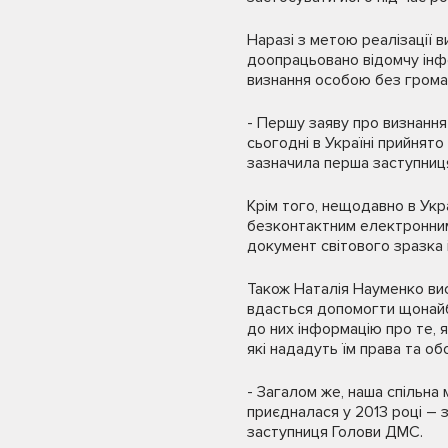
Наразі з метою реалізації
доопрацьовано відомчу інф
визнання особою без грома
- Першу заяву про визнання
сьогодні в Україні прийнят
зазначила перша заступниц
Крім того, нещодавно в Укр
безконтактним електронним
документ світового зразка 
Також Наталія Науменко вис
вдасться допомогти щонайбі
до них інформацію про те, я
які нададуть їм права та обо
- Загалом же, наша спільна 
приєдналася у 2013 році – 
заступниця Голови ДМС.