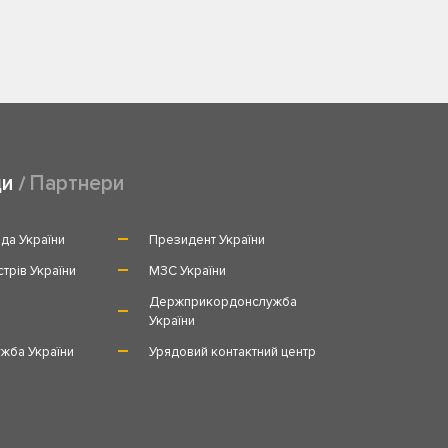
ди
Партнери
да України
Президент України
стрів України
МЗС України
и
Держприкордонслужба
України
жба України
Урядовий контактний центр