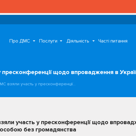
Про ДМС
Послуги
Діяльність
Часті питання
 пресконференції щодо впровадження в Украї
МС взяли участь у пресконференції…
яли участь у пресконференції щодо впровадж
 особою без громадянства