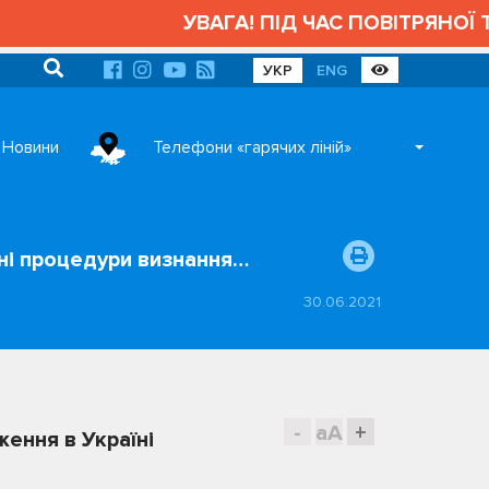
УВАГА! ПІД ЧАС ПОВІТРЯНОЇ ТР
УКР
ENG
Новини
Телефони «гарячих ліній»
ні процедури визнання…
30.06.2021
-
aA
+
ення в Україні