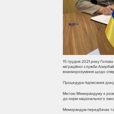
15 грудня 2021 року Голова
міграційної служби Азерба
взаєморозуміння щодо співр
Процедура підписання докум
Метою Меморандуму є розвит
до норм національного зак
Меморандум передбачає та