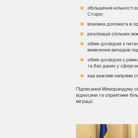
збільшення кількості 
Сторін;
взаємна допомога в ор
реалізація спільних мі
обмін досвідом з питан
виявлення випадків по
обмін досвідом у рамк
та баз даних у сфері мі
інші важливі напрями с
Підписання Меморандуму св
відносини та сприятиме біл
міграції.