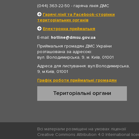
(044) 363-22-50
- гаряча лінія ДМС
Гарячі лінії та Facebook-сторінки
територіальних органів
Електронна приймальня
E-mail:
hotline
dmsu.gov.ua
Приймальня громадян ДМС України
розташована за адресою:
вул. Володимирська, 9, м. Київ, 01001
Адреса для листування: вул.Володимирська,
9, м.Київ, 01001
Графік роботи приймальні громадян
Територіальні органи
Всі матеріали розміщені на умовах ліцензії
Creative Commons Attribution 4.0 International lic