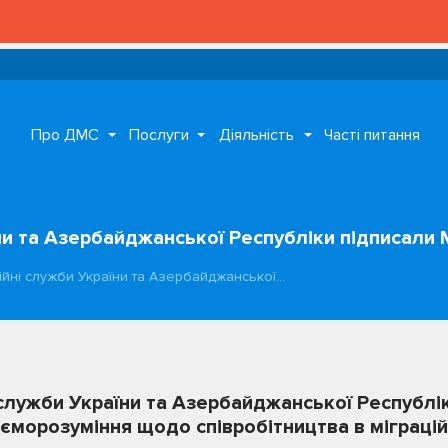
Про ДМС
Послуги
Діяльність
Часті питання
їни та Азербайджанської Республіки підписал
ійні служби України та Азербайджанської…
 служби України та Азербайджанської Республі
морозуміння щодо співробітництва в міграцій