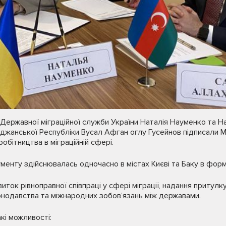
 Державної міграційної служби України Наталія Науменко та 
йджанської Республіки Вусал Афган оглу Гусейнов підписали
обітництва в міграційній сфері.
енту здійснювалась одночасно в містах Києві та Баку в форм
ок рівноправної співпраці у сфері міграції, надання притулку
онодавства та міжнародних зобов’язань між державами.
кі можливості: