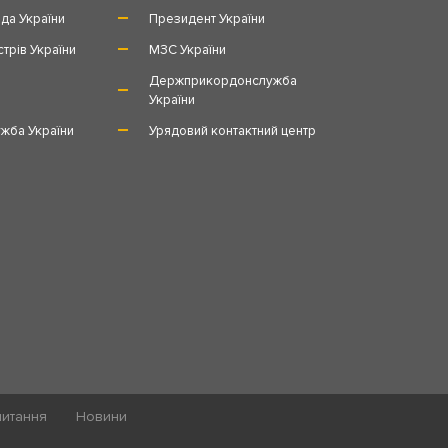
да України
Президент України
стрів України
МЗС України
и
Держприкордонслужба
України
жба України
Урядовий контактний центр
питання
Новини