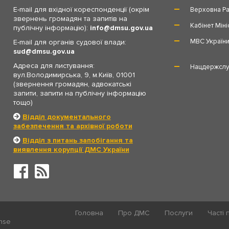
E-mail для вхідної кореспонденції (окрім
Верховна Ра
звернень громадян та запитів на
Кабінет Міні
публічну інформацію):
info
dmsu.gov.ua
МВС Україн
E-mail для органів судової влади:
sud
dmsu.gov.ua
Адреса для листування:
Нацдержслу
вул.Володимирська, 9, м.Київ, 01001
(звернення громадян, адвокатські
запити, запити на публічну інформацію
тощо)
Відділ документального
забезпечення та архівної роботи
Відділ з питань запобігання та
виявлення корупції ДМС України
Головна
Про ДМС
Послуги
Часті 
ense