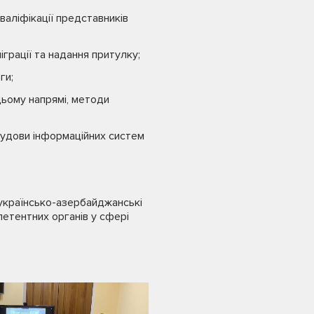
валіфікації представників
іграції та надання притулку;
оги;
 цьому напрямі, методи
будови інформаційних систем
українсько-азербайджанські
петентних органів у сфері