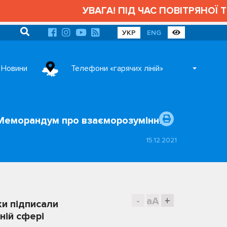
УВАГА! ПІД ЧАС ПОВІТРЯНОЇ ТРИ
УКР
ENG
Новини
Телефони «гарячих ліній»
и Меморандум про взаєморозуміння…
15.12.2021
-
aA
+
ки підписали
ній сфері