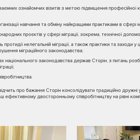
взаємних ознайомчих візитів з метою підвищення професійної к
ганізації навчання та обміну найкращими практиками в сфері м
жнародних проєктів у сфері міграції, зокрема, технічної допом
ь протидії нелегальній міграції, а також практики та заходи у
рушення міграційного законодавства;
ах національного законодавства держав Сторін, з питань роз
грації;
півробітництва.
ідчить про бажання Сторін консолідувати традиційно дружні 
ьш ефективному двосторонньому співробітництву на рівні ком