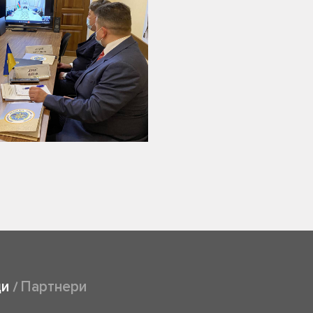
ди
Партнери