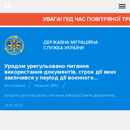
УВАГА! ПІД ЧАС ПОВІТРЯНОЇ Т
ДЕРЖАВНА МІГРАЦІЙНА
СЛУЖБА УКРАЇНИ
Урядом урегульовано питання
використання документів, строк дії яких
закінчився у період дії воєнного…
Всі новини
Новини ДМС
Урядом урегульовано питання використання документів,…
21.10.2022