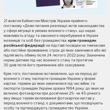
21 жовтня Кабінетом Міністрів України прийнято
постанову «Деякі питання реалізації актів законодавства
у сфері міграції в умовах воєнного стану», що надає
можливість в’їзду та законного перебування в Україні
іноземців та осіб без громадянства,
крім громадян
російської федерації
, на підставі посвідки на тимчасове
або постійне проживання, строк дії яких закінчився або які
підлягають обміну після 24 лютого 2022 року. Зазначена
норма діятиме під час воєнного стану та протягом
30 днів після його припинення або скасування.
Крім того, постановою встановлено, що на період дії
воєнного стану, паспорти громадян України у формі
картки, терміни дії яких закінчилися під час війни, та
паспорти громадян України зразка 1994 року, до яких не
вклеєно фотокартки при досягненні 25- чи 45-річного
віку (якщо термін вклеювання фотокартки настав у
період воєнного стану), є документами, що посвідчують
особу та підтверджують громадянство України.