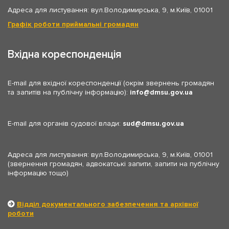
Адреса для листування: вул.Володимирська, 9, м.Київ, 01001
Графік роботи приймальні громадян
Вхідна кореспонденція
E-mail для вхідної кореспонденції (окрім звернень громадян
та запитів на публічну інформацію):
info
dmsu.gov.ua
E-mail для органів судової влади:
sud
dmsu.gov.ua
Адреса для листування: вул.Володимирська, 9, м.Київ, 01001
(звернення громадян, адвокатські запити, запити на публічну
інформацію тощо)
Відділ документального забезпечення та архівної
роботи