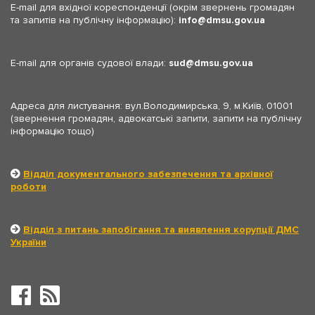
E-mail для вхідної кореспонденції (окрім звернень громадян
та запитів на публічну інформацію):
info
dmsu.gov.ua
E-mail для органів судової влади:
sud
dmsu.gov.ua
Адреса для листування: вул.Володимирська, 9, м.Київ, 01001
(звернення громадян, адвокатські запити, запити на публічну
інформацію тощо)
Відділ документального забезпечення та архівної
роботи
Відділ з питань запобігання та виявлення корупції ДМС
України