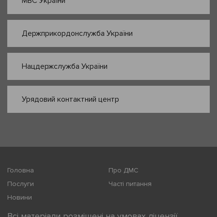
МВС України
Держприкордонслужба України
Нацдержслужба України
Урядовий контактний центр
Головна
Про ДМС
Послуги
Часті питання
Новини
Всі матеріали розміщені на умовах ліцензії