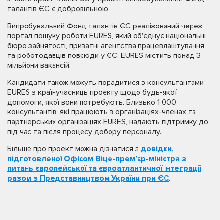
талантів ЄС є добровільною.
Випробувальний Фонд талантів ЄС реалізований через
портал пошуку роботи EURES, який об'єднує національні
бюро зайнятості, приватні агентства працевлаштування
та роботодавців повсюди у ЄС. EURES містить понад 3
мільйони вакансій.
Кандидати також можуть порадитися з консультантами
EURES з країнучасниць проєкту щодо будь-якої
допомоги, якої вони потребують. Близько 1 000
консультантів, які працюють в організаціях-членах та
партнерських організаціях EURES, надають підтримку до,
під час та після процесу добору персоналу.
Більше про проект можна дізнатися з
довідки,
підготовленої Офісом Віце-прем’єр-міністра з
питань європейської та євроатлантичної інтеграції
разом з Представництвом України при ЄС
.