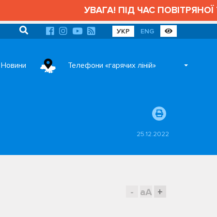
УВАГА! ПІД ЧАС ПОВІТРЯНОЇ Т
УКР
ENG
Новини
Телефони «гарячих ліній»
25.12.2022
-
aA
+