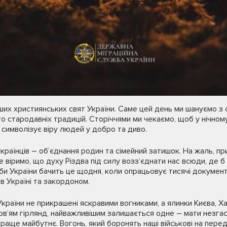
ших християнських свят України. Саме цей день ми шануємо з 
 стародавніх традицій. Сторіччями ми чекаємо, щоб у нічному
о символізує віру людей у добро та диво.
українців – об’єднання родин та сімейний затишок. На жаль, п
ле віримо, що духу Різдва під силу возз‘єднати нас всюди, де 
би України бачить це щодня, коли опрацьовує тисячі документі
в Україні та закордоном.
 України не прикрашені яскравими вогниками, а ялинки Києва, Х
арв‘ям гірлянд, найважливішим залишається одне – мати незгас
 краще майбутнє. Вогонь, який боронять наші військові на перед