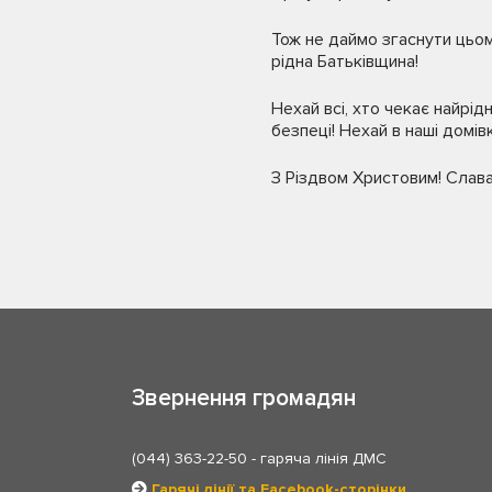
Тож не даймо згаснути цьому
рідна Батьківщина!
Нехай всі, хто чекає найрід
безпеці! Нехай в наші домі
З Різдвом Христовим! Слава 
Звернення громадян
(044) 363-22-50
- гаряча лінія ДМС
Гарячі лінії та Facebook-сторінки