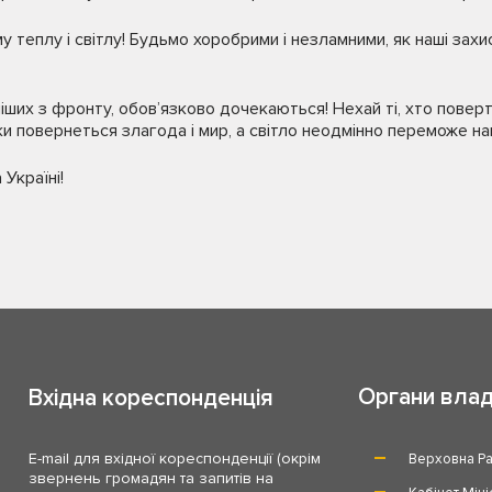
 теплу і світлу! Будьмо хоробрими і незламними, як наші захис
ніших з фронту, обов’язково дочекаються! Нехай ті, хто повер
вки повернеться злагода і мир, а світло неодмінно переможе н
Україні!
Органи вла
Вхідна кореспонденція
E-mail для вхідної кореспонденції (окрім
Верховна Ра
звернень громадян та запитів на