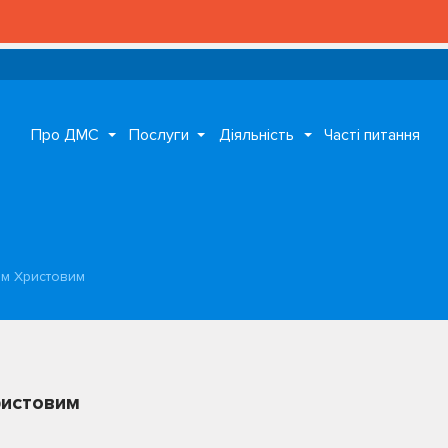
Про ДМС
Послуги
Діяльність
Часті питання
ом Христовим
ристовим