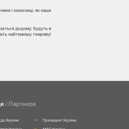
ники і захисниці, як наша
тається додому, будуть в
авіть найтемнішу темряву!
ди
Партнери
да України
Президент України