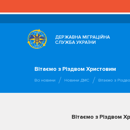
ДЕРЖАВНА МІГРАЦІЙНА
СЛУЖБА УКРАЇНИ
Вітаємо з Різдвом Христовим
Всі новини
Новини ДМС
Вітаємо з Різдв
Вітаємо з Різдвом Х