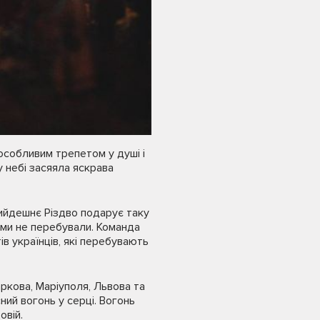
особливим трепетом у душі і
 небі засяяла яскрава
рийдешнє Різдво подарує таку
б ми не перебували. Команда
в українців, які перебувають
аркова, Маріуполя, Львова та
ний вогонь у серці. Вогонь
овій.