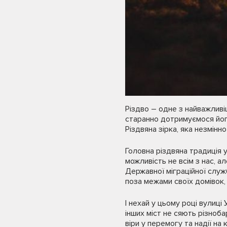
Різдво – одне з найважливі
старанно дотримуємося його
Різдвяна зірка, яка незмінн
Головна різдвяна традиція 
можливість не всім з нас, а
Державної міграційної служ
поза межами своїх домівок, 
І нехай у цьому році вулиці
інших міст не сяють різноб
віри у перемогу та надії на