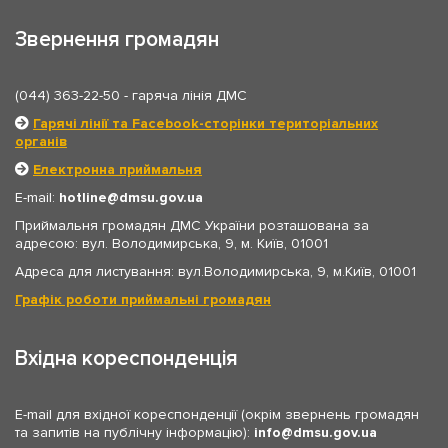
Звернення громадян
(044) 363-22-50
- гаряча лінія ДМС
Гарячі лінії та Facebook-сторінки територіальних
органів
Електронна приймальня
E-mail:
hotline
dmsu.gov.ua
Приймальня громадян ДМС України розташована за
адресою: вул. Володимирська, 9, м. Київ, 01001
Адреса для листування: вул.Володимирська, 9, м.Київ, 01001
Графік роботи приймальні громадян
Вхідна кореспонденція
E-mail для вхідної кореспонденції (окрім звернень громадян
та запитів на публічну інформацію):
info
dmsu.gov.ua