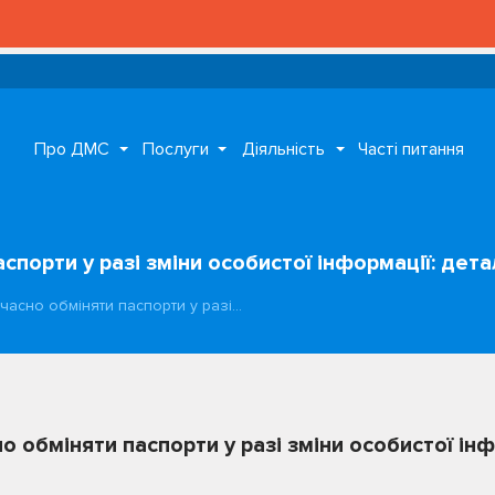
Про ДМС
Послуги
Діяльність
Часті питання
спорти у разі зміни особистої інформації: дет
вчасно обміняти паспорти у разі…
о обміняти паспорти у разі зміни особистої інф