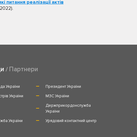
кі питання реалізації актів
.2022).
ди
Партнери
да України
Президент України
стрів України
МЗС України
и
Держприкордонслужба
України
жба України
Урядовий контактний центр