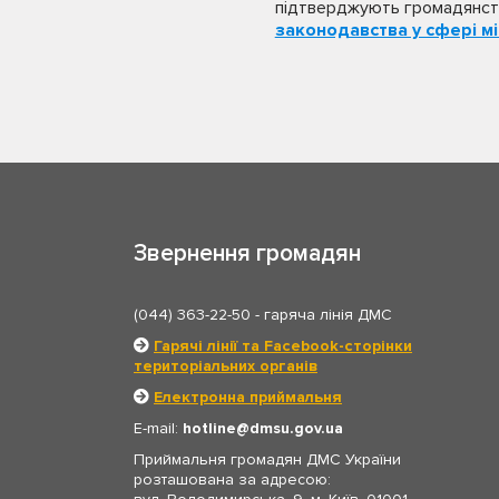
підтверджують громадянств
законодавства у сфері мі
Звернення громадян
(044) 363-22-50
- гаряча лінія ДМС
Гарячі лінії та Facebook-сторінки
територіальних органів
Електронна приймальня
E-mail:
hotline
dmsu.gov.ua
Приймальня громадян ДМС України
розташована за адресою: