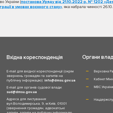
о України (
постанова Уряду від 21.10.2022 р. № 1202 «Дея
грації в умовах воєнного стану»
, яка набрала чинності 26.10
Органи вла
Вхідна кореспонденція
E-mail для вхідної кореспонденції (окрім
Верховна Ра
звернень громадян та запитів на
Кабінет Міні
публічну інформацію):
info
dmsu.gov.ua
МВС Україн
E-mail для органів судової влади:
sud
dmsu.gov.ua
Адреса для листування:
Нацдержслу
вул.Володимирська, 9, м.Київ, 01001
(звернення громадян, адвокатські
запити, запити на публічну інформацію