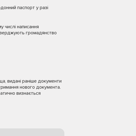
рдонний паспорт у разі
му числі написання
ідтверджують громадянство
ища, видані раніше документи
отримання нового документа.
матично визнається