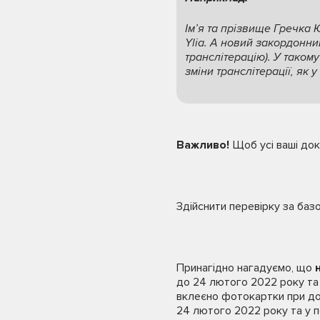
Ім’я та прізвище Гречка 
Ylia. А новий закордонни
транслітерацію). У таком
зміни транслітерації, як
Важливо!
Щоб усі ваші док
Здійснити перевірку за баз
Принагідно нагадуємо, що
до 24 лютого 2022 року та п
вклеєно фотокартки при дос
24 лютого 2022 року та у п