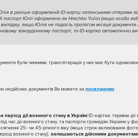
Юлія в раніше оформленій ID-картці латинськими літерами з
й паспорт Юлії оформлено як Hrechka Yuliia (якщо особа за
у випадку, якщо Юлія не подасть протягом місяця документи 
 у новому закордонному паспорті, то ID-картка автоматично в
ументи були чинними, транслітерація у них має бути однаково
ою недійсних документів Ви можете за
посиланням
.
на період дії воєнного стану в Україні
ID-картки, терміни дії 
ід час дії воєнного стану, та паспорти громадян України у фо
ягненні 25- чи 45-річного віку (якщо строк вклеювання фото
еріод воєнного стану),
залишаються дійсними документам