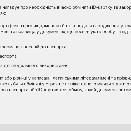
 нагадує про необхідність вчасно обміняти ID-картку та зако
як:
орті (зміна прізвища, імені, по батькові, дати народження, у то
імені та прізвища у документах, що посвідчують особу та п
формації, внесеній до паспорта;
паспорта;
та для подальшого використання.
их або різниці у написанні латинськими літерами імені та прізв
мають бути обміняні у строк не пізніше одного місяця з дати 
ого паспорта або ID-картки для обміну, такий документ авто