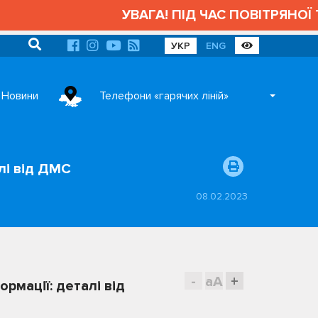
УВАГА! ПІД ЧАС ПОВІТРЯНОЇ ТР
УКР
ENG
Новини
Телефони «гарячих ліній»
алі від ДМС
08.02.2023
-
aA
+
ормації: деталі від