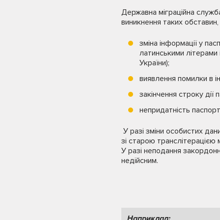
Державна міграційна служба
виникнення таких обставин, 
зміна інформації у пасп
латинськими літерами 
України);
виявлення помилки в ін
закінчення строку дії 
непридатність паспор
У разі зміни особистих дан
зі старою транслітерацією 
У разі неподання закордонн
недійсним.
Наприклад: