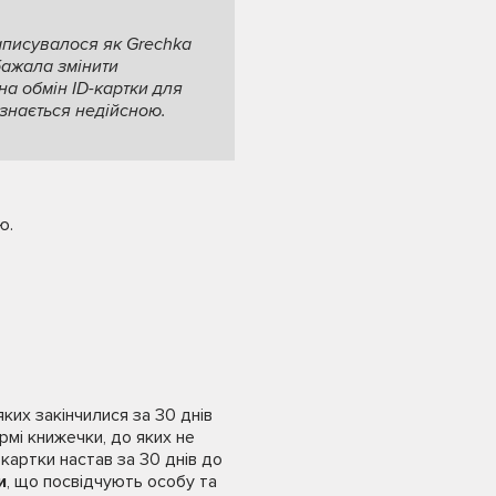
аписувалося як Grechka
бажала змінити
на обмін ID-картки для
изнається недійсною.
ю.
яких закінчилися за 30 днів
рмі книжечки, до яких не
картки настав за 30 днів до
и
, що посвідчують особу та