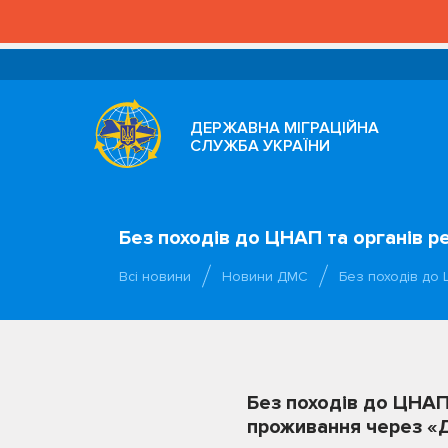
ДЕРЖАВНА МІГРАЦІЙНА
СЛУЖБА УКРАЇНИ
Без походів до ЦНАП та органів р
Всі новини
Новини ДМС
Без походів до 
Без походів до ЦНАП 
проживання через «