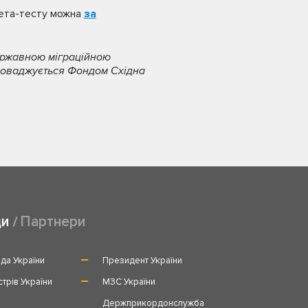
бета-тесту можна
за
ержавною міграційною
проваджується Фондом Східна
ди
Партнери
да України
Президент України
стрів України
МЗС України
и
Держприкордонслужба