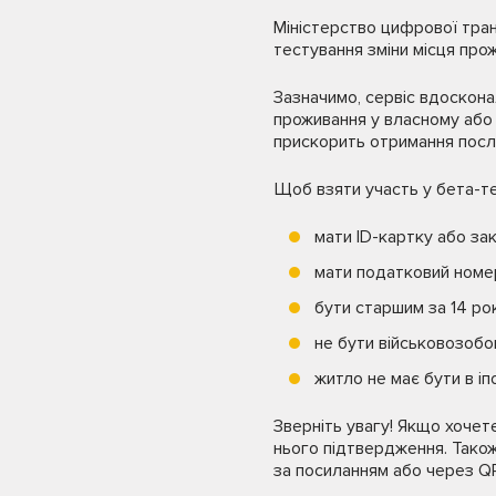
Міністерство цифрової тран
тестування зміни місця про
Зазначимо, сервіс вдоскон
проживання у власному або 
прискорить отримання посл
Щоб взяти участь у бета-те
мати ID-картку або зак
мати податковий номе
бути старшим за 14 рок
не бути військовозобо
житло не має бути в іп
Зверніть увагу! Якщо хочет
нього підтвердження. Також
за посиланням або через Q