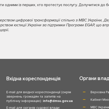
ти одними із перших, хто протестує послугу. Долучитися до 
терством цифрової трансформації спільно з МВС України, Д
ерством юстиції України за підтримки Програми EGAP, що в
арії.
Органи вла
Вхідна кореспонденція
E-mail для вхідної кореспонденції (окрім
Верховна Ра
звернень громадян та запитів на
Кабінет Міні
публічну інформацію):
info
dmsu.gov.ua
МВС Україн
E-mail для органів судової влади: