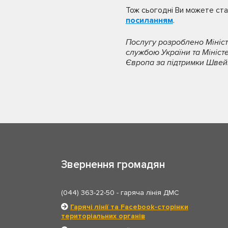
Тож сьогодні Ви можете ста
посиланням
.
Послугу розроблено Мініс
службою України та Мініст
Європа за підтримки Швейц
Звернення громадян
(044) 363-22-50
- гаряча лінія ДМС
Гарячі лінії та Facebook-сторінки
територіальних органів