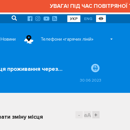
УВАГА! ПІД ЧАС ПОВІТРЯНОЇ Т
УКР
ENG
Новини
Телефони «гарячих ліній»
ісця проживання через…
30.06.2023
-
aA
+
ати зміну місця