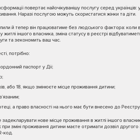
сформації повертає найочікуванішу послугу серед українців: у
живання. Наразі послугою можуть скористатися жінки та діти.
алили й тепер він працюватиме без людського фактора: коли 
у житлі іншого власника, зміна статусу в реєстрі відбуватиме
уги та зекономить ваш час.
сті, потрібно:
ордонний паспорт у Дії;
р;
ів, або 18, якщо змінюєте місце проживання дитини;
в’язаним;
отеці, а право власності на нього має бути внесено до Реєстр
е задекларувати нове місце проживання в житлі іншого власник
 при зміні проживання дитини маєте отримати дозвіл другого 
R-код.