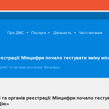
Про ДМС
Послуги
Діяльність
Часті питання
еєстрації: Мінцифри почало тестувати зміну м
ЦНАП та органів реєстрації: Мінцифри…
та органів реєстрації: Мінцифри почало тестув
Дію»