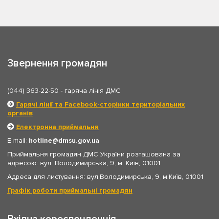
Звернення громадян
(044) 363-22-50
- гаряча лінія ДМС
Гарячі лінії та Facebook-сторінки територіальних
органів
Електронна приймальня
E-mail:
hotline
dmsu.gov.ua
Приймальня громадян ДМС України розташована за
адресою: вул. Володимирська, 9, м. Київ, 01001
Адреса для листування: вул.Володимирська, 9, м.Київ, 01001
Графік роботи приймальні громадян