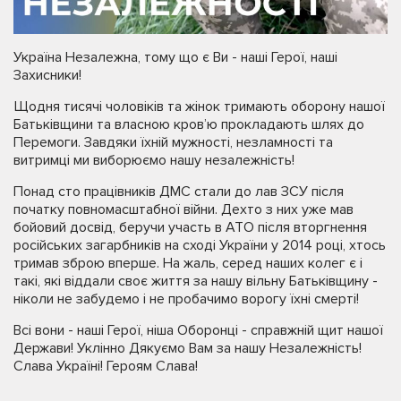
Україна Незалежна, тому що є Ви - наші Герої, наші
Захисники!
Щодня тисячі чоловіків та жінок тримають оборону нашої
Батьківщини та власною кров’ю прокладають шлях до
Перемоги. Завдяки їхній мужності, незламності та
витримці ми виборюємо нашу незалежність!
Понад сто працівників ДМС стали до лав ЗСУ після
початку повномасштабної війни. Дехто з них уже мав
бойовий досвід, беручи участь в АТО після вторгнення
російських загарбників на сході України у 2014 році, хтось
тримав зброю вперше. На жаль, серед наших колег є і
такі, які віддали своє життя за нашу вільну Батьківщину -
ніколи не забудемо і не пробачимо ворогу їхні смерті!
Всі вони - наші Герої, ніша Оборонці - справжній щит нашої
Держави! Уклінно Дякуємо Вам за нашу Незалежність!
Слава Україні! Героям Слава!