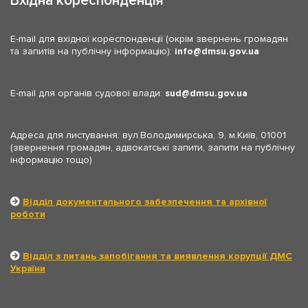
Вхідна кореспонденція
E-mail для вхідної кореспонденції (окрім звернень громадян
та запитів на публічну інформацію):
info
dmsu.gov.ua
E-mail для органів судової влади:
sud
dmsu.gov.ua
Адреса для листування: вул.Володимирська, 9, м.Київ, 01001
(звернення громадян, адвокатські запити, запити на публічну
інформацію тощо)
Відділ документального забезпечення та архівної
роботи
Відділ з питань запобігання та виявлення корупції ДМС
України