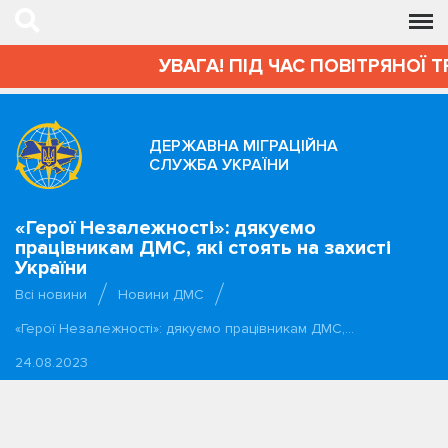
УВАГА! ПІД ЧАС ПОВІТРЯНОЇ 
ДЕРЖАВНА МІГРАЦІЙНА
СЛУЖБА УКРАЇНИ
«Герої Незалежності»: дякуємо
працівникам ДМС, які стоять на захисті
України
Всі новини
Новини ДМС
«Герої Незалежності»: дякуємо працівникам ДМС,…
24.08.2023