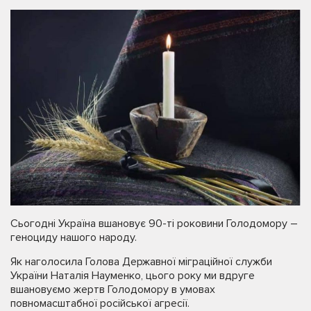
Сьогодні Україна вшановує 90-ті роковини Голодомору –
геноциду нашого народу.
Як наголосила Голова Державної міграційної служби
України Наталія Науменко, цього року ми вдруге
вшановуємо жертв Голодомору в умовах
повномасштабної російської агресії.