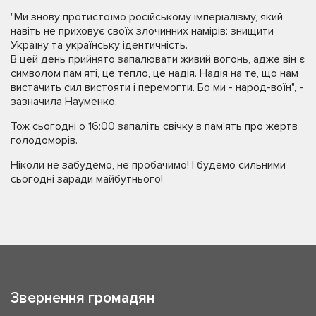
"Ми знову протистоїмо російському імперіалізму, який
навіть не приховує своїх злочинних намірів: знищити
Україну та українську ідентичність.
В цей день прийнято запалювати живий вогонь, адже він є
символом памʼяті, це тепло, це надія. Надія на те, що нам
вистачить сил вистояти і перемогти. Бо ми - народ-воїн", -
зазначила Науменко.
Тож сьогодні о 16:00 запаліть свічку в пам’ять про жертв
голодоморів.
Ніколи не забудемо, не пробачимо! І будемо сильними
сьогодні заради майбутнього!
Звернення громадян