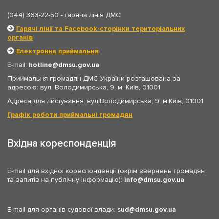
(044) 363-22-50
- гаряча лінія ДМС
Гарячі лінії та Facebook-сторінки територіальних
органів
Електронна приймальня
E-mail:
hotline
dmsu.gov.ua
Приймальня громадян ДМС України розташована за
адресою: вул. Володимирська, 9, м. Київ, 01001
Адреса для листування: вул.Володимирська, 9, м.Київ, 01001
Графік роботи приймальні громадян
Вхідна кореспонденція
E-mail для вхідної кореспонденції (окрім звернень громадян
та запитів на публічну інформацію):
info
dmsu.gov.ua
E-mail для органів судової влади:
sud
dmsu.gov.ua