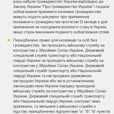
року набули громадянство України відповідно до
Закону України "Про громадянство України" і подали
зобов’язання припинити іноземне громадянство,
можуть подати документ про припинення
іноземного громадянства протягом 12 місяців з дня
припинення чи скасування воєнного стану в Україні,
якщо строк виконання поданого зобов’язання сплив.
Передбачено право
для іноземців та осіб без
громадянства, які проходять військову службу за
контрактом у Збройних Силах України, Державній
спеціальній службі транспорту або Національній
гвардії України чи проходять військову службу за
контрактом у Збройних Силах України, Державній
спеціальній службі транспорту або Національній
гвардії України та нагороджені державною
нагородою України або які в установленому
законодавством України порядку проходили
військову службу за контрактом у Збройних Силах
України, Державній спеціальній службі транспорту
або Національній гвардії України, контракт яких
припинено, та звільнені з військової служби з
підстав, передбачених підпунктами "а", "б", "в" пунктів