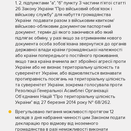
1, 2, підпунктами "а", "б" пункту 3 частини п’ятої статті
26 Закону України "Про військовий обов’язок і
військову службу" для набуття громадянства
України подавати разом з військовим квитком/
військово-обліковим документом паспортний
документ, термін дії якого закінчився або який
підлягає обміну, у разі якщо за отриманням нового
документа особа зобов’язана звернутися до органів
державної влади країни громадянської належності
або країни попереднього постійного проживання,
якщо така країна вчинила акт збройної агресії проти
України або не визнає територіальну цілісність та
суверенітет України, або відмовляється визнавати
протиправність посягань на територіальну цілісність
та суверенітет України, зокрема голосувала проти
Резолюції Генеральної Асамблеї Організації
Об’єднаних Націй "Про територіальну цілісність
України" від 27 березня 2014 року № 68/262.
Врегульовано питання можливості протягом 12
місяців з дня набрання чинності цим Законом подати
декларацію про відмову від іноземного
громадянства в разі неможливості виконати