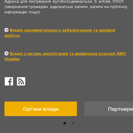
Адреса для листування: вул.Володимирська, 9, м.Київ, 01001
(звернення громадян, адвокатські запити, запити на публічну
інформацію тощо)
Відділ документального забезпечення та архівної
роботи
Відділ з питань запобігання та виявлення корупції ДМС
України
Органи влади
Партнери