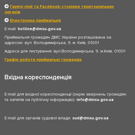
Гарячі лінії та Facebook-сторінки територіальних
органів
Електронна приймальня
E-mail:
hotline
dmsu.gov.ua
Приймальня громадян ДМС України розташована за
адресою: вул. Володимирська, 9, м. Київ, 01001
Адреса для листування: вул.Володимирська, 9, м.Київ, 01001
Графік роботи приймальні громадян
Вхідна кореспонденція
E-mail для вхідної кореспонденції (окрім звернень громадян
та запитів на публічну інформацію):
info
dmsu.gov.ua
E-mail для органів судової влади:
sud
dmsu.gov.ua