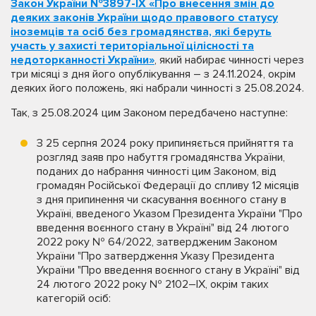
Закон України №3897-ІХ «Про внесення змін до
деяких законів України щодо правового статусу
іноземців та осіб без громадянства, які беруть
участь у захисті територіальної цілісності та
недоторканності України»
, який набирає чинності через
три місяці з дня його опублікування – з 24.11.2024, окрім
деяких його положень, які набрали чинності з 25.08.2024.
Так, з 25.08.2024 цим Законом передбачено наступне:
З 25 серпня 2024 року припиняється прийняття та
розгляд заяв про набуття громадянства України,
поданих до набрання чинності цим Законом, від
громадян Російської Федерації до спливу 12 місяців
з дня припинення чи скасування воєнного стану в
Україні, введеного Указом Президента України "Про
введення воєнного стану в Україні" від 24 лютого
2022 року № 64/2022, затвердженим Законом
України "Про затвердження Указу Президента
України "Про введення воєнного стану в Україні" від
24 лютого 2022 року № 2102–IX, окрім таких
категорій осіб: