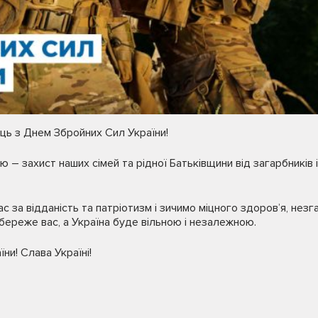
иць з Днем Збройних Сил України!
ію – захист наших сімей та рідної Батьківщини від загарбників 
за відданість та патріотизм і зичимо міцного здоров’я, незгас
 береже вас, а Україна буде вільною і незалежною.
ни! Слава Україні!