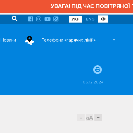
УВАГА! ПІД ЧАС ПОВІТРЯНОЇ Т
УКР
ENG
Новини
Телефони «гарячих ліній»
06.12.2024
-
aA
+