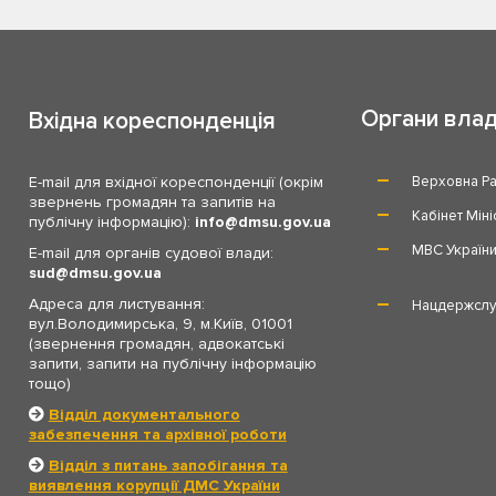
Органи вла
Вхідна кореспонденція
E-mail для вхідної кореспонденції (окрім
Верховна Ра
звернень громадян та запитів на
Кабінет Міні
публічну інформацію):
info
dmsu.gov.ua
МВС Україн
E-mail для органів судової влади:
sud
dmsu.gov.ua
Адреса для листування:
Нацдержслу
вул.Володимирська, 9, м.Київ, 01001
(звернення громадян, адвокатські
запити, запити на публічну інформацію
тощо)
Відділ документального
забезпечення та архівної роботи
Відділ з питань запобігання та
виявлення корупції ДМС України