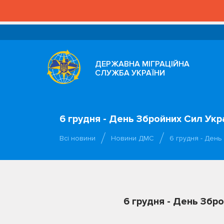
ДЕРЖАВНА МІГРАЦІЙНА
СЛУЖБА УКРАЇНИ
6 грудня - День Збройних Сил Укр
Всі новини
Новини ДМС
6 грудня - День
6 грудня - День Збр