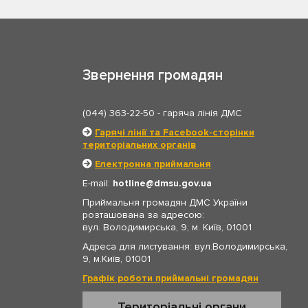
Звернення громадян
(044) 363-22-50
- гаряча лінія ДМС
Гарячі лінії та Facebook-сторінки
територіальних органів
Електронна приймальня
E-mail:
hotline
dmsu.gov.ua
Приймальня громадян ДМС України
розташована за адресою:
вул. Володимирська, 9, м. Київ, 01001
Адреса для листування: вул.Володимирська,
9, м.Київ, 01001
Графік роботи приймальні громадян
Територіальні органи