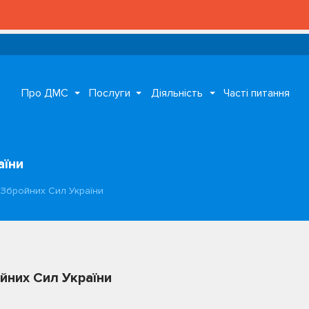
Про ДМС
Послуги
Діяльність
Часті питання
аїни
 Збройних Сил України
ойних Сил України