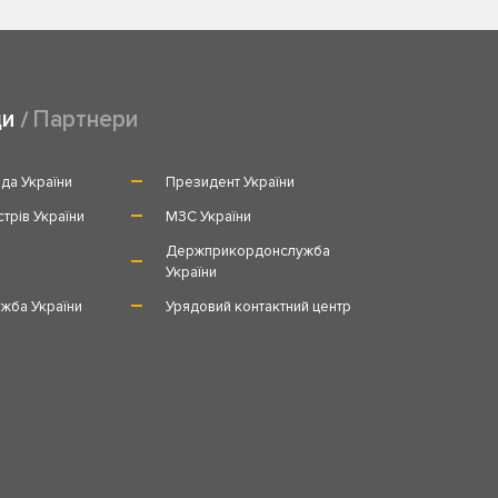
ди
Партнери
да України
Президент України
стрів України
МЗС України
и
Держприкордонслужба
України
жба України
Урядовий контактний центр