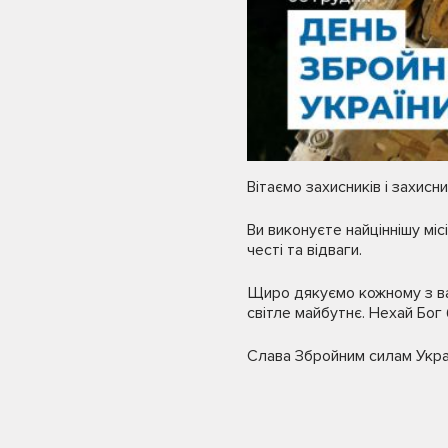
Вітаємо захисників і захисн
Ви виконуєте найціннішу міс
честі та відваги.
Щиро дякуємо кожному з вас 
світле майбутнє. Нехай Бог
Слава Збройним силам Украї