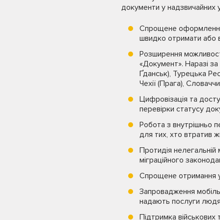
документи у надзвичайних 
Спрощене оформлення 
швидко отримати або в
Розширення можливост
«Документ». Наразі за
Ґданськ), Турецька Респ
Чехії (Прага), Словаччин
Цифровізація та досту
перевірки статусу док
Робота з внутрішньо 
для тих, хто втратив 
Протидія нелегальній 
міграційного законода
Спрощене отримання ук
Запровадження мобільн
надають послуги людям
Підтримка військових 