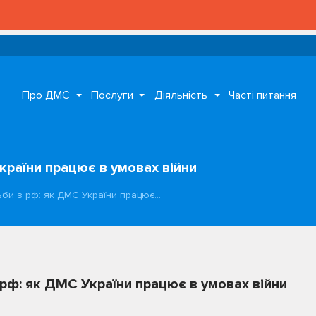
Про ДМС
Послуги
Діяльність
Часті питання
країни працює в умовах війни
ьби з рф: як ДМС України працює…
 рф: як ДМС України працює в умовах війни