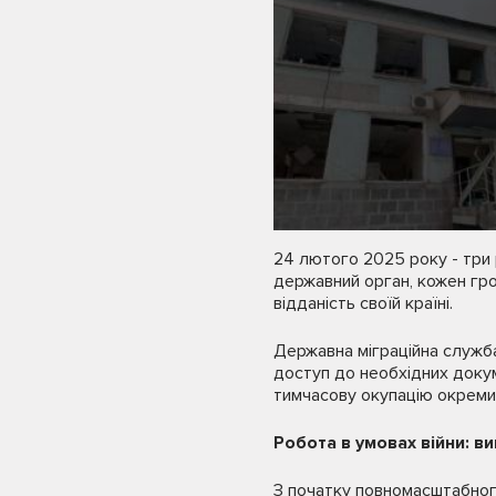
24 лютого 2025 року - три 
державний орган, кожен гро
відданість своїй країні.
Державна міграційна служба
доступ до необхідних докуме
тимчасову окупацію окремих
Робота в умовах війни: в
З початку повномасштабног