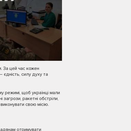
. За цей час кожен
 єдність, силу духу та
у режимі, щоб українці мали
і загрози, ракетні обстріли,
виконувати свою місію.
мадянам отримувати