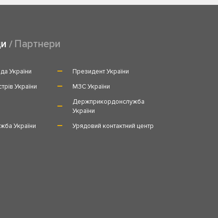
ди
Партнери
да України
Президент України
стрів України
МЗС України
и
Держприкордонслужба
України
жба України
Урядовий контактний центр