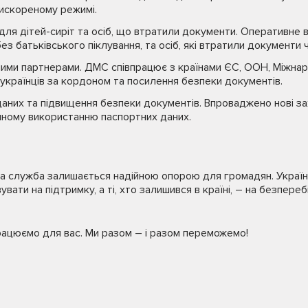
рискореному режимі.
я дітей-сиріт та осіб, що втратили документи. Оперативне 
ез батьківського піклування, та осіб, які втратили документи ч
ними партнерами. ДМС співпрацює з країнами ЄС, ООН, Міжнар
 українців за кордоном та посилення безпеки документів.
аних та підвищення безпеки документів. Впроваджено нові за
нному використанню паспортних даних.
йна служба залишається надійною опорою для громадян. Українц
ати на підтримку, а ті, хто залишився в країні, – на безпере
рацюємо для вас. Ми разом – і разом переможемо!