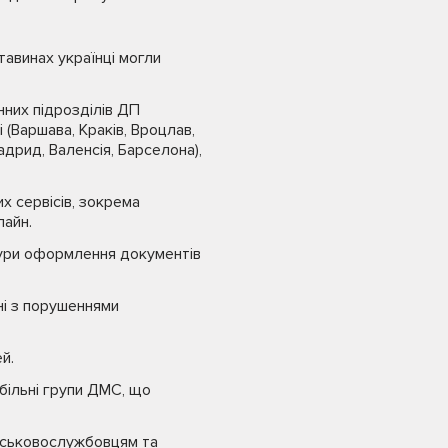
авинах українці могли
них підрозділів ДП
(Варшава, Краків, Вроцлав,
Мадрид, Валенсія, Барселона),
х сервісів, зокрема
лайн.
ури оформлення документів
ні з порушеннями
й.
більні групи ДМС, що
ійськовослужбовцям та