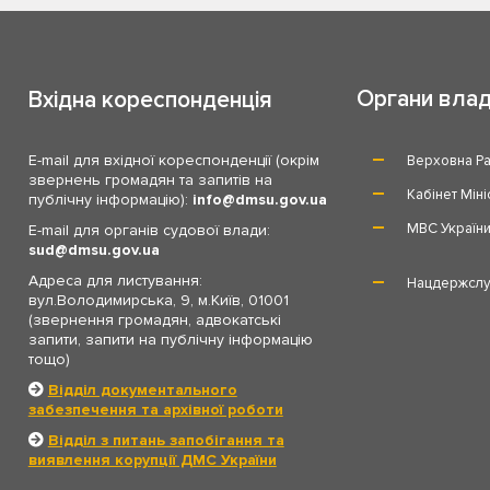
Органи вла
Вхідна кореспонденція
E-mail для вхідної кореспонденції (окрім
Верховна Ра
звернень громадян та запитів на
Кабінет Міні
публічну інформацію):
info
dmsu.gov.ua
МВС Україн
E-mail для органів судової влади:
sud
dmsu.gov.ua
Адреса для листування:
Нацдержслу
вул.Володимирська, 9, м.Київ, 01001
(звернення громадян, адвокатські
запити, запити на публічну інформацію
тощо)
Відділ документального
забезпечення та архівної роботи
Відділ з питань запобігання та
виявлення корупції ДМС України