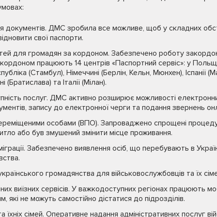
умовах:
документів. ДМС зробила все можливе, щоб у складних обст
ідновити свої паспорти.
ей для громадян за кордоном. Забезпечено роботу закордон
 кордоном працюють 14 центрів «Паспортний сервіс»: у Польщі 
убліка (Стамбул), Німеччині (Берлін, Кельн, Мюнхен), Іспанії (
і (Братислава) та Італії (Мілан).
пність послуг. ДМС активно розширює можливості електронни
ументів, запису до електронної черги та подання звернень он
переміщеними особами (ВПО). Запроваджено спрощені процед
житло або був змушений змінити місце проживання.
міграції. Забезпечено виявлення осіб, що перебувають в Украї
вства.
раїнського громадянства для військовослужбовців та їх сіме
их виїзних сервісів. У важкодоступних регіонах працюють мо
, які не можуть самостійно дістатися до підрозділів.
та їхніх сімей. Оперативне надання адміністративних послуг в