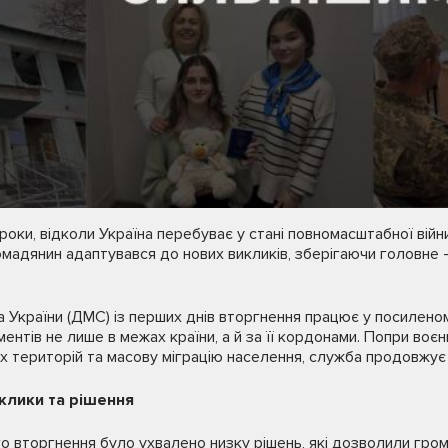
роки, відколи Україна перебуває у стані повномасштабної війни
мадянин адаптувався до нових викликів, зберігаючи головне —
 України (ДМС) із перших днів вторгнення працює у посиленом
нтів не лише в межах країни, а й за її кордонами. Попри воєнн
 територій та масову міграцію населення, служба продовжує 
иклики та рішення
о вторгнення було ухвалено низку рішень, які дозволили гро