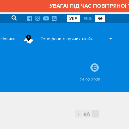
УВАГА! ПІД ЧАС ПОВІТРЯНОЇ ТР
УКР
ENG
Новини
Телефони «гарячих ліній»
24.02.2025
-
aA
+