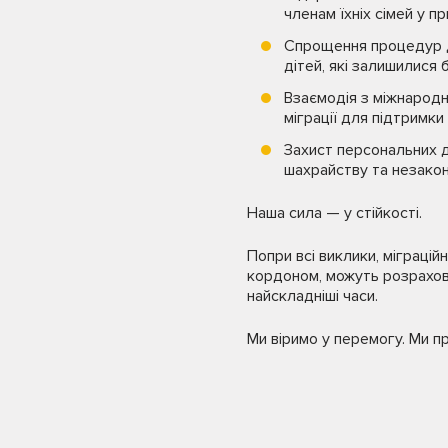
членам їхніх сімей у п
Спрощення процедур дл
дітей, які залишилися б
Взаємодія з міжнарод
міграції для підтримки
Захист персональних д
шахрайству та незако
Наша сила — у стійкості.
Попри всі виклики, міграці
кордоном, можуть розраховув
найскладніші часи.
Ми віримо у перемогу. Ми п