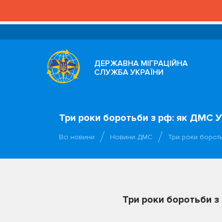
ДЕРЖАВНА МІГРАЦІЙНА
СЛУЖБА УКРАЇНИ
Три роки боротьби з рф: як ДМС У
Всі новини
Новини ДМС
Три роки борот
Три роки боротьби з