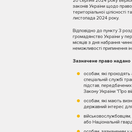
20 серпня 2024 року Верхо
законів України щодо правов
територіальної цілісності т
листопада 2024 року.
Відповідно до пункту 3 розд
громадянство України у пер
місяців з дня набрання чин
неможливості припинення і
Зазначене право надано 
особам, які проходять
спеціальній службі тра
підстав, передбачених пі
Закону України "Про ві
особам, які мають виз
державний інтерес для
військовослужбовцям, 
або Національній гвар
особам, зазначеним у ч