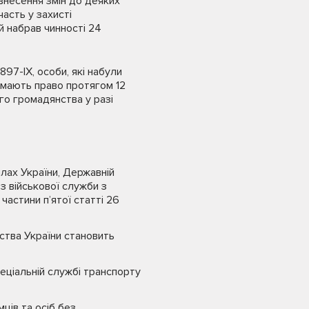
внесення змін до деяких
часть у захисті
й набрав чинності 24
897-ІХ, особи, які набули
, мають право протягом 12
го громадянства у разі
лах України, Державній
 з військової служби з
3 частини п’ятої статті 26
ства України становить
еціальній службі транспорту
ців та осіб без