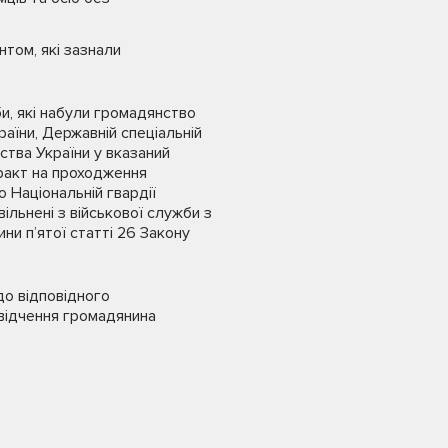
том, які зазнали
и, які набули громадянство
аїни, Державній спеціальній
нства України у вказаний
тракт на проходження
 Національній гвардії
вільнені з військової служби з
тини п’ятої статті 26 Закону
до відповідного
свідчення громадянина