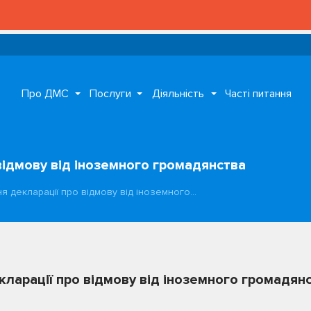
Про ДМС
Послуги
Діяльність
Часті питання
відмову від іноземного громадянства
 декларації про відмову від іноземного…
ларації про відмову від іноземного громадян