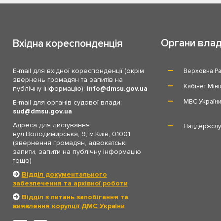
Органи вла
Вхідна кореспонденція
E-mail для вхідної кореспонденції (окрім
Верховна Ра
звернень громадян та запитів на
Кабінет Міні
публічну інформацію):
info
dmsu.gov.ua
МВС Україн
E-mail для органів судової влади:
sud
dmsu.gov.ua
Адреса для листування:
Нацдержслу
вул.Володимирська, 9, м.Київ, 01001
(звернення громадян, адвокатські
запити, запити на публічну інформацію
тощо)
Відділ документального
забезпечення та архівної роботи
Відділ з питань запобігання та
виявлення корупції ДМС України