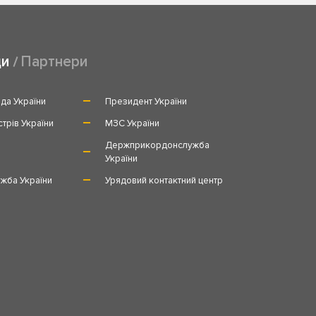
ди
Партнери
да України
Президент України
стрів України
МЗС України
и
Держприкордонслужба
України
жба України
Урядовий контактний центр