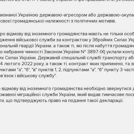
визнаної Україною державою-агресором або державою-окупан
 своєї громадянської належності з політичних мотивів.
о відмову від іноземного громадянства мають не тільки особ
дження військової служби за контрактом у Збройних Силах Укр
нальній гвардії України, а також ті, які після набуття громадя
у до набрання чинності Законом України № 3897-ІХ) уклали кон
х Силах України, Державній спеціальній службі транспорту або
24 лютого 2022 року, а також ті, контракт яких припинено, та з
тами "а", "б", "в" пунктів 1, 2, підпунктами "а", "б" пункту 3 час
в’язок і військову службу".
 відмову від іноземного громадянства необхідно звернутися 
жавної міграційної служби України, який видав тимчасове по
ти, що підтверджують право на подання такої декларації.