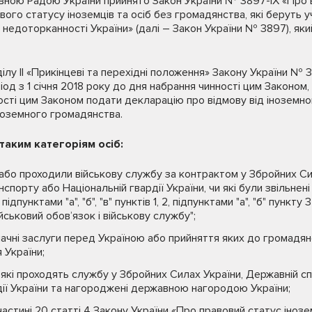
вною Радою України прийнято Закон України № 3897-ІХ «Про 
ого статусу іноземців та осіб без громадянства, які беруть у
а недоторканності України» (далі – Закон України № 3897), яки
ілу ІІ «Прикінцеві та перехідні положення» Закону України № 3
іод з 1 січня 2018 року до дня набрання чинності цим Законом
ності цим Законом подати декларацію про відмову від іноземно
ноземного громадянства.
таким категоріям осіб:
 або проходили військову службу за контрактом у Збройних Си
нспорту або Національній гвардії України, чи які були звільнені
дпунктами "а", "б", "в" пунктів 1, 2, підпунктами "а", "б" пункту 
йськовий обов’язок і військову службу";
начні заслуги перед Україною або прийняття яких до громадян
 України;
які проходять службу у Збройних Силах України, Державній сп
дії України та нагороджені державною нагородою України;
астині 20 статті 4 Закону України «Про правовий статус інозем