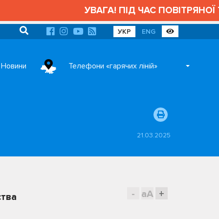
УВАГА! ПІД ЧАС ПОВІТРЯНОЇ Т
УКР
ENG
Новини
Телефони «гарячих ліній»
21.03.2025
-
aA
+
ства