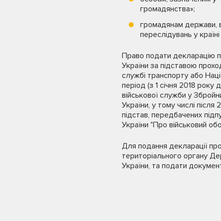
громадянства»;
громадянам держави, 
переслідувань у країні
Право подати декларацію пр
України за підставою прохо
службі транспорту або Націо
період (з 1 січня 2018 рок
військової служби у Збройни
України, у тому числі після 
підстав, передбачених підпунк
України "Про військовий обо
Для подання декларації про
територіального органу Дер
України, та подати докумен