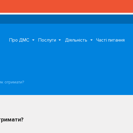
Про ДМС
Послуги
Діяльність
Часті питання
як отримати?
тримати?