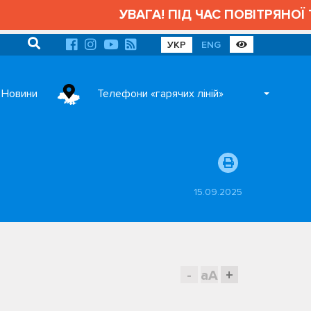
УВАГА! ПІД ЧАС ПОВІТРЯНОЇ Т
УКР
ENG
Новини
Телефони «гарячих ліній»
15.09.2025
-
aA
+