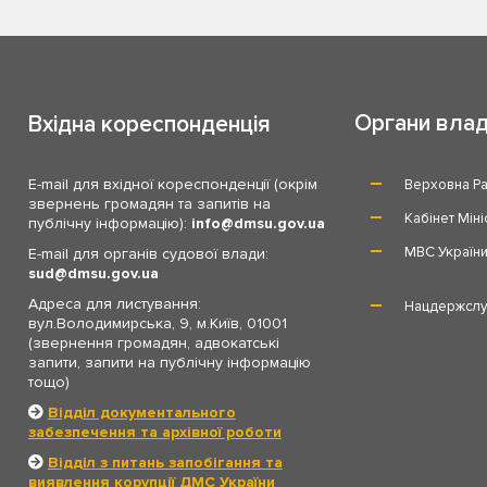
Органи вла
Вхідна кореспонденція
E-mail для вхідної кореспонденції (окрім
Верховна Ра
звернень громадян та запитів на
Кабінет Міні
публічну інформацію):
info
dmsu.gov.ua
МВС Україн
E-mail для органів судової влади:
sud
dmsu.gov.ua
Адреса для листування:
Нацдержслу
вул.Володимирська, 9, м.Київ, 01001
(звернення громадян, адвокатські
запити, запити на публічну інформацію
тощо)
Відділ документального
забезпечення та архівної роботи
Відділ з питань запобігання та
виявлення корупції ДМС України