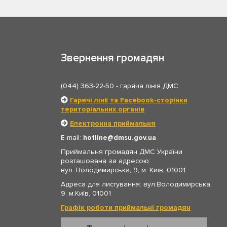
Звернення громадян
(044) 363-22-50
- гаряча лінія ДМС
Гарячі лінії та Facebook-сторінки
територіальних органів
Електронна приймальня
E-mail:
hotline
dmsu.gov.ua
Приймальня громадян ДМС України
розташована за адресою:
вул. Володимирська, 9, м. Київ, 01001
Адреса для листування: вул.Володимирська,
9, м.Київ, 01001
Графік роботи приймальні громадян