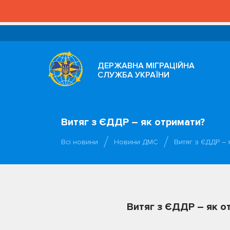
ДЕРЖАВНА МІГРАЦІЙНА
СЛУЖБА УКРАЇНИ
Витяг з ЄДДР – як отримати?
Всі новини
Новини ДМС
Витяг з ЄДДР – 
Витяг з ЄДДР – як о