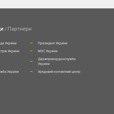
ди
Партнери
да України
Президент України
стрів України
МЗС України
и
Держприкордонслужба
України
жба України
Урядовий контактний центр