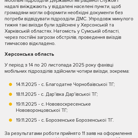
Мобільні підрозділи Державної міграційної служби і
надалі виїжджають у віддалені населені пункти, щоб
громадяни могли оформити необхідні документи без
потреби відвідувати підрозділи ДМС. Упродовж минулого
тижня такі виїзди були здійснені у Херсонській та
Харківській областях. Натомість у Сумській області,
через постійні загрози обстрілів, проведення виїздів
тимчасово відкладено.
Херсонська область
У період з 14 по 20 листопада 2025 року фахівці
мобільних підрозділів здійснили чотири виїзди, зокрема:
14.11.2025 - с. Благодатне Чорнобаївської ТГ;
18.11.2025 - с. Дар'ївка Дар'ївської ТГ;
19.11.2025 - с. Нововоскресенське
Нововоронцовської ТГ;
19.11.2025 - с. Борозенське Борозенської ТГ.
За результатами роботи прийнято 11 заяв на оформлення