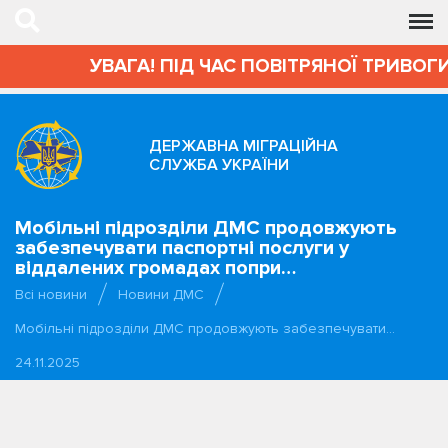
УВАГА! ПІД ЧАС ПОВІТРЯНОЇ ТРИВОГИ АДМ
ДЕРЖАВНА МІГРАЦІЙНА
СЛУЖБА УКРАЇНИ
Мобільні підрозділи ДМС продовжують
забезпечувати паспортні послуги у
віддалених громадах попри…
Всі новини
Новини ДМС
Мобільні підрозділи ДМС продовжують забезпечувати…
24.11.2025