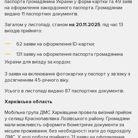
паспорта громадянина України у формі картки та 49 заяв
на оформлення закордонного паспорта. Громадянам
видано 11 паспортних документів.
Загалом у листопаді, станом
на 20.11.2025
, під час 13
виїздів прийнято:
62 заяви на оформлення ID-картки;
131 заяву на оформлення паспорта громадянина
України для виїзду за кордон;
3 заяви на вклеювання фотокартки у паспорт у зв’язку з
досягненням 45-річного віку.
Усього в листопаді видано 87 паспортних документів.
Харківська область
Мобільна група ДМС Харківщини провела виїзний прийом
у селищі Краснопавлівка Лозівського району. Громадяни
мали можливість оформити біометричні документи за
місцем проживання, без необхідності їхати до підрозділу
ДМС. У ході роботи прийнято 21 заяву на оформлення