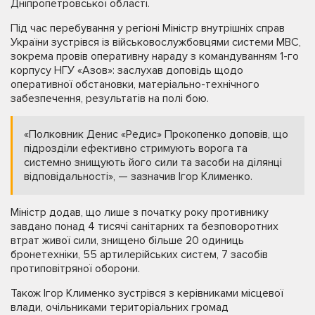
Дніпропетровської області.
Під час перебування у регіоні Міністр внутрішніх справ
України зустрівся із військовослужбовцями системи МВС,
зокрема провів оперативну нараду з командуванням 1-го
корпусу НГУ «Азов»: заслухав доповідь щодо
оперативної обстановки, матеріально-технічного
забезпечення, результатів на полі бою.
«Полковник Денис «Редис» Прокопенко доповів, що
підрозділи ефективно стримують ворога та
системно знищують його сили та засоби на ділянці
відповідальності», — зазначив Ігор Клименко.
Міністр додав, що лише з початку року противнику
завдано понад 4 тисячі санітарних та безповоротних
втрат живої сили, знищено більше 20 одиниць
бронетехніки, 55 артилерійських систем, 7 засобів
протиповітряної оборони.
Також Ігор Клименко зустрівся з керівниками місцевої
влади, очільниками територіальних громад