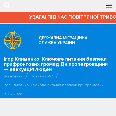
УВАГА! ПІД ЧАС ПОВІТРЯНОЇ ТРИВО
ДЕРЖАВНА МІГРАЦІЙНА
СЛУЖБА УКРАЇНИ
Ігор Клименко: Ключове питання безпеки
прифронтових громад Дніпропетровщини
— евакуація людей
Всі новини
Новини ДМС
Ігор Клименко: Ключове питання безпеки прифронтових…
19.02.2026