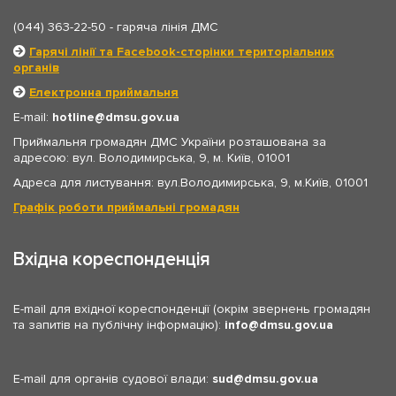
(044) 363-22-50
- гаряча лінія ДМС
Гарячі лінії та Facebook-сторінки територіальних
органів
Електронна приймальня
E-mail:
hotline
dmsu.gov.ua
Приймальня громадян ДМС України розташована за
адресою: вул. Володимирська, 9, м. Київ, 01001
Адреса для листування: вул.Володимирська, 9, м.Київ, 01001
Графік роботи приймальні громадян
Вхідна кореспонденція
E-mail для вхідної кореспонденції (окрім звернень громадян
та запитів на публічну інформацію):
info
dmsu.gov.ua
E-mail для органів судової влади:
sud
dmsu.gov.ua