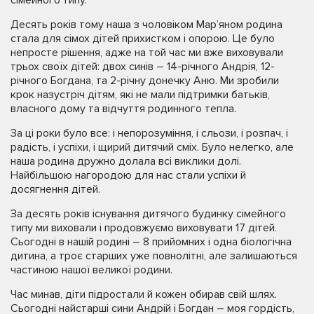
Десять років тому наша з чоловіком Мар’яном родина
стала для сімох дітей прихистком і опорою. Це було
непросте рішення, адже на той час ми вже виховували
трьох своїх дітей: двох синів – 14-річного Андрія, 12-
річного Богдана, та 2-річну донечку Аню. Ми зробили
крок назустріч дітям, які не мали підтримки батьків,
власного дому та відчуття родинного тепла.
За ці роки було все: і непорозуміння, і сльози, і розпач, і
радість, і успіхи, і щирий дитячий сміх. Було нелегко, але
наша родина дружно долала всі виклики долі.
Найбільшою нагородою для нас стали успіхи й
досягнення дітей.
За десять років існування дитячого будинку сімейного
типу ми виховали і продовжуємо виховувати 17 дітей.
Сьогодні в нашій родині – 8 прийомних і одна біологічна
дитина, а троє старших уже повнолітні, але залишаються
частиною нашої великої родини.
Час минав, діти підростали й кожен обирав свій шлях.
Сьогодні найстарші сини Андрій і Богдан – моя гордість,