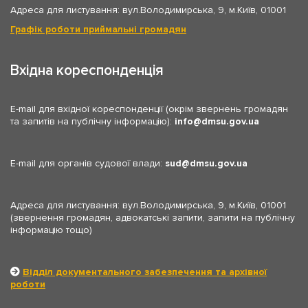
Адреса для листування: вул.Володимирська, 9, м.Київ, 01001
Графік роботи приймальні громадян
Вхідна кореспонденція
E-mail для вхідної кореспонденції (окрім звернень громадян
та запитів на публічну інформацію):
info
dmsu.gov.ua
E-mail для органів судової влади:
sud
dmsu.gov.ua
Адреса для листування: вул.Володимирська, 9, м.Київ, 01001
(звернення громадян, адвокатські запити, запити на публічну
інформацію тощо)
Відділ документального забезпечення та архівної
роботи