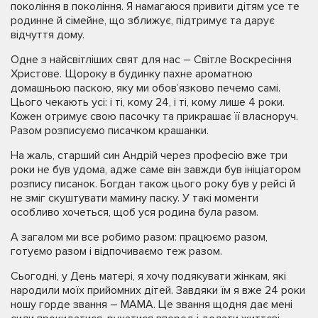
покоління в покоління. Я намагаюся привити дітям усе те
родинне й сімейне, що зближує, підтримує та дарує
відчуття дому.
Одне з найсвітліших свят для нас – Світле Воскресіння
Христове. Щороку в будинку пахне ароматною
домашньою паскою, яку ми обов’язково печемо самі.
Цього чекають усі: і ті, кому 24, і ті, кому лише 4 роки.
Кожен отримує свою пасочку та прикрашає її власноруч.
Разом розписуємо писачком крашанки.
На жаль, старший син Андрій через професію вже три
роки не був удома, адже саме він завжди був ініціатором
розпису писанок. Богдан також цього року був у рейсі й
не зміг скуштувати мамину паску. У такі моменти
особливо хочеться, щоб уся родина була разом.
А загалом ми все робимо разом: працюємо разом,
готуємо разом і відпочиваємо теж разом.
Сьогодні, у День матері, я хочу подякувати жінкам, які
народили моїх прийомних дітей. Завдяки їм я вже 24 роки
ношу горде звання – МАМА. Це звання щодня дає мені