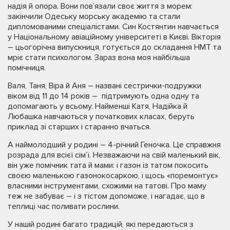
надія й опора. Вони пов’язали своє життя з морем:
закінчили Одеську морську академію та стали
дипломованими спеціалістами. Син Костянтин навчається
у Національному авіаційному університеті в Києві. Вікторія
– цьогорічна випускниця, готується до складання НМТ та
мріє стати психологом. Зараз вона моя найбільша
помічниця.
Валя, Таня, Віра й Аня – названі сестрички-подружки
віком від 11 до 14 років – підтримують одна одну та
допомагають у всьому. Найменші Катя, Надійка й
Любашка навчаються у початкових класах, беруть
приклад зі старших і старанно вчаться.
А наймолодший у родині – 4-річний Геночка. Це справжня
розрада для всієї сім’ї. Незважаючи на свій маленький вік,
він уже помічник тата й мами: і газон із татом покосить
своєю маленькою газонокосаркою, і щось «поремонтує»
власними інструментами, схожими на татові. Про маму
теж не забуває – і з тістом допоможе, і нагадає, що в
теплиці час поливати рослини.
У нашій родині багато традицій, які передаються з