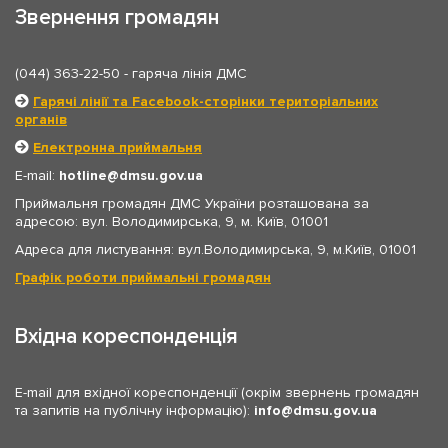
Звернення громадян
(044) 363-22-50
- гаряча лінія ДМС
Гарячі лінії та Facebook-сторінки територіальних
органів
Електронна приймальня
E-mail:
hotline
dmsu.gov.ua
Приймальня громадян ДМС України розташована за
адресою: вул. Володимирська, 9, м. Київ, 01001
Адреса для листування: вул.Володимирська, 9, м.Київ, 01001
Графік роботи приймальні громадян
Вхідна кореспонденція
E-mail для вхідної кореспонденції (окрім звернень громадян
та запитів на публічну інформацію):
info
dmsu.gov.ua