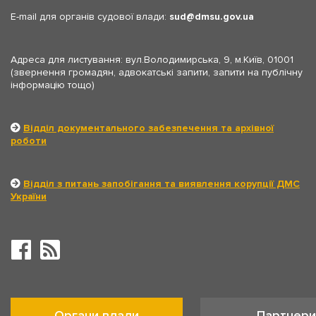
E-mail для органів судової влади:
sud
dmsu.gov.ua
Адреса для листування: вул.Володимирська, 9, м.Київ, 01001
(звернення громадян, адвокатські запити, запити на публічну
інформацію тощо)
Відділ документального забезпечення та архівної
роботи
Відділ з питань запобігання та виявлення корупції ДМС
України
Органи влади
Партнери