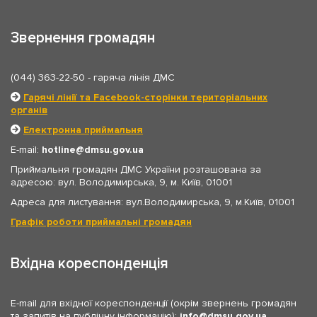
Звернення громадян
(044) 363-22-50
- гаряча лінія ДМС
Гарячі лінії та Facebook-сторінки територіальних
органів
Електронна приймальня
E-mail:
hotline
dmsu.gov.ua
Приймальня громадян ДМС України розташована за
адресою: вул. Володимирська, 9, м. Київ, 01001
Адреса для листування: вул.Володимирська, 9, м.Київ, 01001
Графік роботи приймальні громадян
Вхідна кореспонденція
E-mail для вхідної кореспонденції (окрім звернень громадян
та запитів на публічну інформацію):
info
dmsu.gov.ua