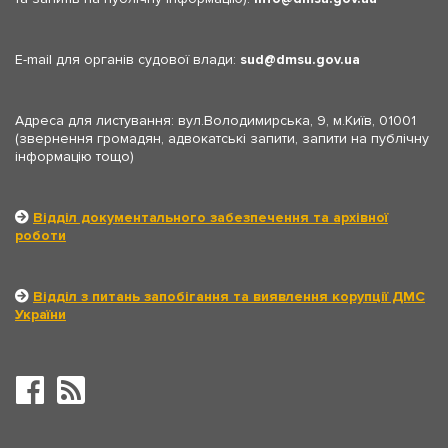
E-mail для органів судової влади:
sud
dmsu.gov.ua
Адреса для листування: вул.Володимирська, 9, м.Київ, 01001
(звернення громадян, адвокатські запити, запити на публічну
інформацію тощо)
Відділ документального забезпечення та архівної
роботи
Відділ з питань запобігання та виявлення корупції ДМС
України