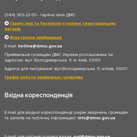
(044) 363-22-50
- гаряча лінія ДМС
Гарячі лінії та Facebook-сторінки територіальних
органів
Електронна приймальня
E-mail:
hotline
dmsu.gov.ua
Приймальня громадян ДМС України розташована за
адресою: вул. Володимирська, 9, м. Київ, 01001
Адреса для листування: вул.Володимирська, 9, м.Київ, 01001
Графік роботи приймальні громадян
Вхідна кореспонденція
E-mail для вхідної кореспонденції (окрім звернень громадян
та запитів на публічну інформацію):
info
dmsu.gov.ua
E-mail для органів судової влади:
sud
dmsu.gov.ua