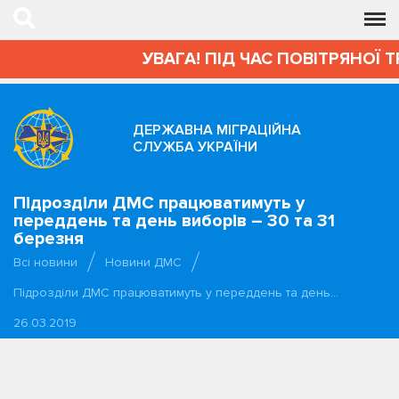
УВАГА! ПІД ЧАС ПОВІТРЯНОЇ 
ДЕРЖАВНА МІГРАЦІЙНА
СЛУЖБА УКРАЇНИ
Підрозділи ДМС працюватимуть у
переддень та день виборів – 30 та 31
березня
Всі новини
Новини ДМС
Підрозділи ДМС працюватимуть у переддень та день…
26.03.2019