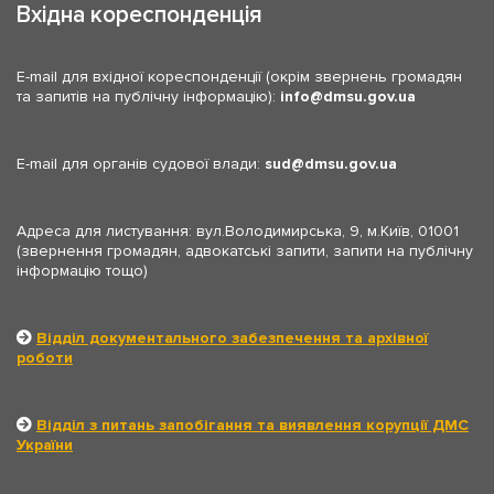
Вхідна кореспонденція
E-mail для вхідної кореспонденції (окрім звернень громадян
та запитів на публічну інформацію):
info
dmsu.gov.ua
E-mail для органів судової влади:
sud
dmsu.gov.ua
Адреса для листування: вул.Володимирська, 9, м.Київ, 01001
(звернення громадян, адвокатські запити, запити на публічну
інформацію тощо)
Відділ документального забезпечення та архівної
роботи
Відділ з питань запобігання та виявлення корупції ДМС
України