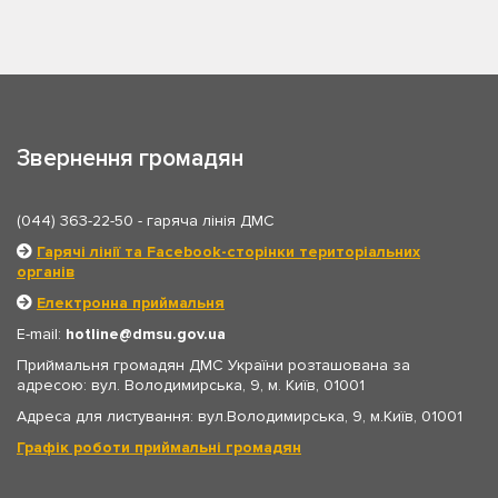
Звернення громадян
(044) 363-22-50
- гаряча лінія ДМС
Гарячі лінії та Facebook-сторінки територіальних
органів
Електронна приймальня
E-mail:
hotline
dmsu.gov.ua
Приймальня громадян ДМС України розташована за
адресою: вул. Володимирська, 9, м. Київ, 01001
Адреса для листування: вул.Володимирська, 9, м.Київ, 01001
Графік роботи приймальні громадян