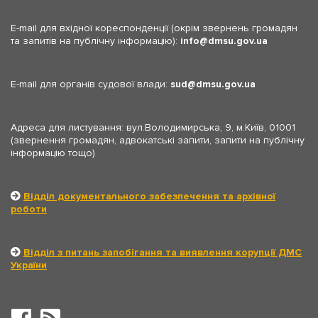
E-mail для вхідної кореспонденції (окрім звернень громадян
та запитів на публічну інформацію):
info
dmsu.gov.ua
E-mail для органів судової влади:
sud
dmsu.gov.ua
Адреса для листування: вул.Володимирська, 9, м.Київ, 01001
(звернення громадян, адвокатські запити, запити на публічну
інформацію тощо)
Відділ документального забезпечення та архівної
роботи
Відділ з питань запобігання та виявлення корупції ДМС
України