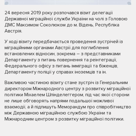
24 вересня 2019 року розпочався візит делегації
Державної міграційної служби України на чолі з Головою
ДМС Максимом Соколюком до м. Відень, Республіка
Австрія.
У ході візиту передбачається проведення зустрічей із
міграційними органами Австрії для поглиблення
встановлених відносин, зокрема – з представниками
Департаменту з питань повернення та реінтеграції,
Федерального офісу з питань імміграції та біженців,
Департаменту поліції у справах іноземців та ін.
Важливою частиною візиту стане зустріч із Генеральним
директором Міжнародного центру з розвитку міграційної
політики Міхаелем Шпінделеггером, під час якої сторони
не лише обговорять напрями подальшої можливої
взаємодії, а й підпишуть Меморандум про співробітництво
між Державною міграційною службою України та
Міжнародним центром з розвитку міграційної політики.