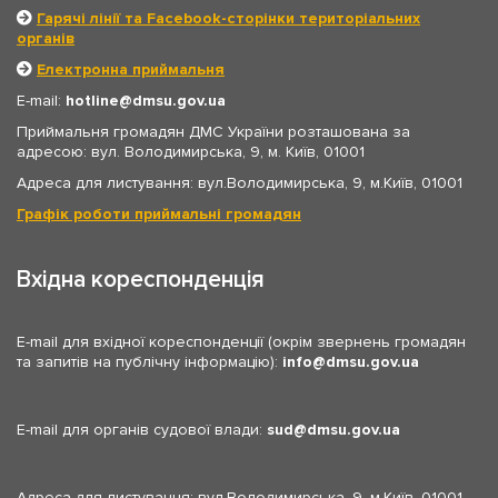
Гарячі лінії та Facebook-сторінки територіальних
органів
Електронна приймальня
E-mail:
hotline
dmsu.gov.ua
Приймальня громадян ДМС України розташована за
адресою: вул. Володимирська, 9, м. Київ, 01001
Адреса для листування: вул.Володимирська, 9, м.Київ, 01001
Графік роботи приймальні громадян
Вхідна кореспонденція
E-mail для вхідної кореспонденції (окрім звернень громадян
та запитів на публічну інформацію):
info
dmsu.gov.ua
E-mail для органів судової влади:
sud
dmsu.gov.ua
Адреса для листування: вул.Володимирська, 9, м.Київ, 01001