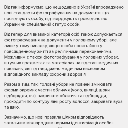
Відтак інформуємо, що нещодавно в Україні впроваджено
нові стандарти фотографування на документи, що
посвідчують особу, підтверджують громадянство
України чи спеціальний статус особи.
Відтепер для вказаної категорії осіб також допускається
фотографування на документи у головному уборі, але
лише у тому випадку, якщо особа носить його у
повсякденному житті за релігійними переконаннями.
Можливим є також фотографування у головних уборах,
штучних предметах та матеріалах на підставі медичних
показань, які підтверджено медичним висновком
відповідного закладу охорони здоров’я.
Разом з тим, такі головні убори не повинні змінювати
форми окремих частин обличчя (чоло, вилиці, щоки,
підборіддя, очі), закривати обличчя та підборіддя,
проходити по контуру лінії росту волосся, закривати вуха
та шию.
Зазначимо, що нові правила цілком відповідають
загальним міжнародним нормам ідентифікації особи і