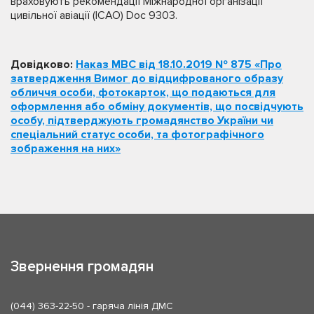
враховують рекомендації Міжнародної організації
цивільної авіації (ICAO) Doc 9303.
Довідково:
Наказ МВС від 18.10.2019 № 875 «Про
затвердження Вимог до відцифрованого образу
обличчя особи, фотокарток, що подаються для
оформлення або обміну документів, що посвідчують
особу, підтверджують громадянство України чи
спеціальний статус особи, та фотографічного
зображення на них»
Звернення громадян
(044) 363-22-50
- гаряча лінія ДМС