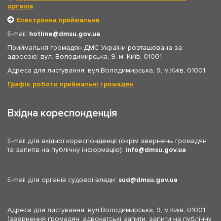
органів
Електронна приймальня
E-mail:
hotline
dmsu.gov.ua
Приймальня громадян ДМС України розташована за
адресою: вул. Володимирська, 9, м. Київ, 01001
Адреса для листування: вул.Володимирська, 9, м.Київ, 01001
Графік роботи приймальні громадян
Вхідна кореспонденція
E-mail для вхідної кореспонденції (окрім звернень громадян
та запитів на публічну інформацію):
info
dmsu.gov.ua
E-mail для органів судової влади:
sud
dmsu.gov.ua
Адреса для листування: вул.Володимирська, 9, м.Київ, 01001
(звернення громадян, адвокатські запити, запити на публічну