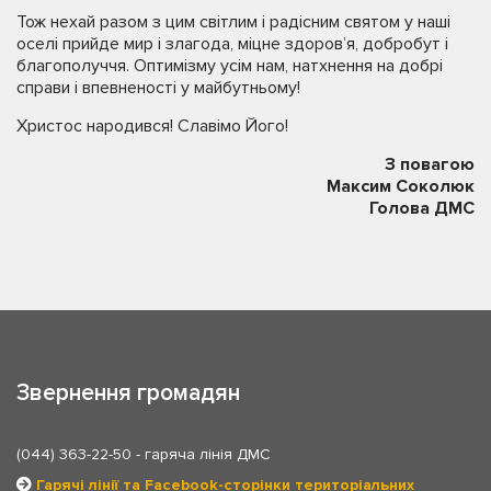
Тож нехай разом з цим світлим і радісним святом у наші
оселі прийде мир і злагода, міцне здоров’я, добробут і
благополуччя. Оптимізму усім нам, натхнення на добрі
справи і впевненості у майбутньому!
Христос народився! Славімо Його!
З повагою
Максим Соколюк
Голова ДМС
Звернення громадян
(044) 363-22-50
- гаряча лінія ДМС
Гарячі лінії та Facebook-сторінки територіальних