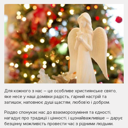
Для кожного з нас – це особливе християнське свято,
яке несе у наші домівки радість, гарний настрій та
затишок, наповнює душі щастям, любов’ю і добром.
Різдво спонукає нас до взаєморозуміння та єдності,
нагадує про традиції і цінності, і щонайважливіше – дарує
безцінну можливість провести час з рідними людьми.