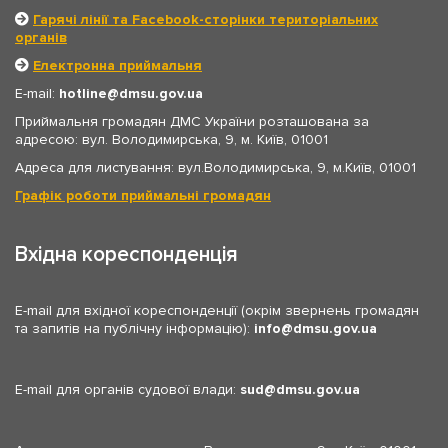
Гарячі лінії та Facebook-сторінки територіальних
органів
Електронна приймальня
E-mail:
hotline
dmsu.gov.ua
Приймальня громадян ДМС України розташована за
адресою: вул. Володимирська, 9, м. Київ, 01001
Адреса для листування: вул.Володимирська, 9, м.Київ, 01001
Графік роботи приймальні громадян
Вхідна кореспонденція
E-mail для вхідної кореспонденції (окрім звернень громадян
та запитів на публічну інформацію):
info
dmsu.gov.ua
E-mail для органів судової влади:
sud
dmsu.gov.ua