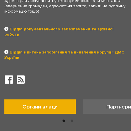
Адреса для листування: вул.Володимирська, 9, м.Київ, 01001
(звернення громадян, адвокатські запити, запити на публічну
інформацію тощо)
Відділ документального забезпечення та архівної
роботи
Відділ з питань запобігання та виявлення корупції ДМС
України
Органи влади
Партнери