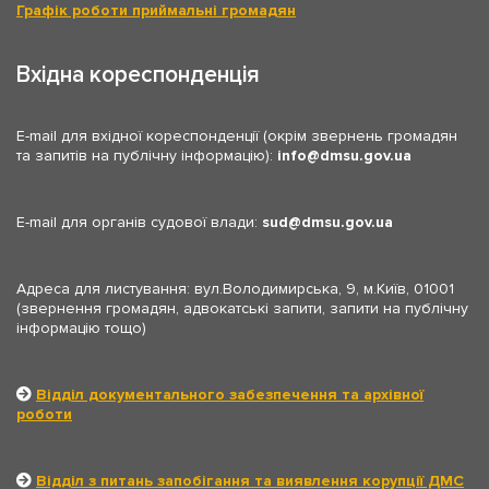
Графік роботи приймальні громадян
Вхідна кореспонденція
E-mail для вхідної кореспонденції (окрім звернень громадян
та запитів на публічну інформацію):
info
dmsu.gov.ua
E-mail для органів судової влади:
sud
dmsu.gov.ua
Адреса для листування: вул.Володимирська, 9, м.Київ, 01001
(звернення громадян, адвокатські запити, запити на публічну
інформацію тощо)
Відділ документального забезпечення та архівної
роботи
Відділ з питань запобігання та виявлення корупції ДМС