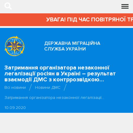
УВАГА! ПІД ЧАС ПОВІТРЯНОЇ Т
ДЕРЖАВНА МІГРАЦІЙНА
СЛУЖБА УКРАЇНИ
Затримання організатора незаконної
легалізації росіян в Україні – результат
взаємодії ДМС з контррозвідкою…
Всі новини
Новини ДМС
Затримання організатора незаконної легалізації…
10.09.2020