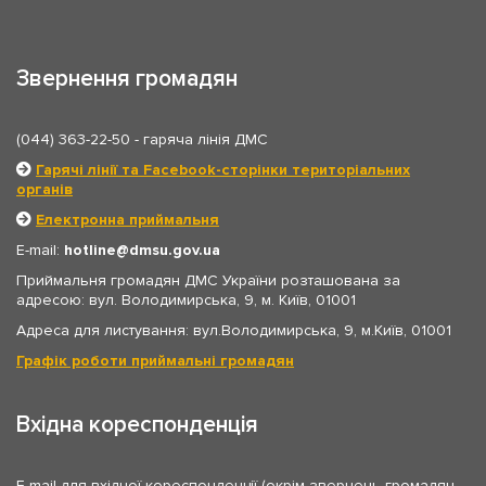
Звернення громадян
(044) 363-22-50
- гаряча лінія ДМС
Гарячі лінії та Facebook-сторінки територіальних
органів
Електронна приймальня
E-mail:
hotline
dmsu.gov.ua
Приймальня громадян ДМС України розташована за
адресою: вул. Володимирська, 9, м. Київ, 01001
Адреса для листування: вул.Володимирська, 9, м.Київ, 01001
Графік роботи приймальні громадян
Вхідна кореспонденція
E-mail для вхідної кореспонденції (окрім звернень громадян