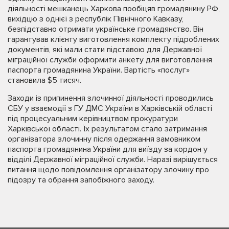
діяльності мешканець Харкова пообіцяв громадянину РФ,
вихідцю з однієї з республік Північного Кавказу,
безпідставно отримати українське громадянство. Він
гарантував клієнту виготовлення комплекту підроблених
документів, які мали стати підставою для Державної
міграційної служби оформити анкету для виготовлення
паспорта громадянина України. Вартість «послуг»
становила $5 тисяч.
Заходи із припинення злочинної діяльності проводились
СБУ у взаємодії з ГУ ДМС України в Харківській області
під процесуальним керівництвом прокуратури
Харківської області. Їх результатом стало затримання
організатора злочинну після одержання замовником
паспорта громадянина України для виїзду за кордон у
відділі Державної міграційної служби. Наразі вирішується
питання щодо повідомлення організатору злочину про
підозру та обрання запобіжного заходу.