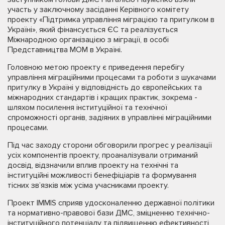
участь у заключному засіданні Керівного комітету
проекту «Підтримка управління міграцією та притулком в
Україні», який фінансується ЄС та реалізується
Міжнародною організацією з міграції, в особі
Представництва МОМ в Україні.
Головною метою проекту є приведення перебігу
управління міграційними процесами та роботи з шукачами
притулку в Україні у відповідність до європейських та
міжнародних стандартів і кращих практик, зокрема -
шляхом посилення інституційної та технічної
спроможності органів, задіяних в управлінні міграційними
процесами.
Під час заходу сторони обговорили прогрес у реалізації
усіх компонентів проекту, проаналізували отриманий
досвід, відзначили вплив проекту на технічні та
інституційні можливості бенефіціарів та формування
тісних зв’язків між усіма учасниками проекту.
Проект IMMIS сприяв удосконаленню державної політики
та нормативно-правової бази ДМС, зміцненню технічно-
інституційного потенціалу та підвищенню ефективності