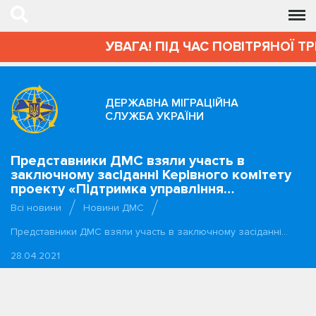
УВАГА! ПІД ЧАС ПОВІТРЯНОЇ Т
ДЕРЖАВНА МІГРАЦІЙНА
СЛУЖБА УКРАЇНИ
Представники ДМС взяли участь в
заключному засіданні Керівного комітету
проекту «Підтримка управління…
Всі новини
Новини ДМС
Представники ДМС взяли участь в заключному засіданні…
28.04.2021