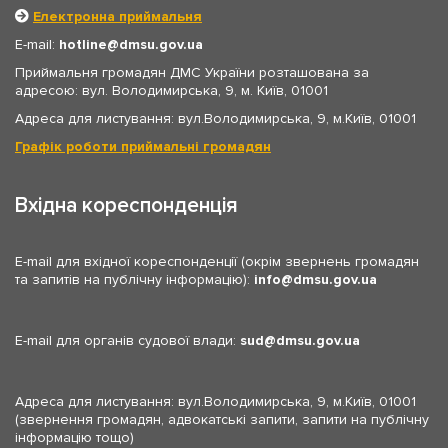
Електронна приймальня
E-mail:
hotline
dmsu.gov.ua
Приймальня громадян ДМС України розташована за
адресою: вул. Володимирська, 9, м. Київ, 01001
Адреса для листування: вул.Володимирська, 9, м.Київ, 01001
Графік роботи приймальні громадян
Вхідна кореспонденція
E-mail для вхідної кореспонденції (окрім звернень громадян
та запитів на публічну інформацію):
info
dmsu.gov.ua
E-mail для органів судової влади:
sud
dmsu.gov.ua
Адреса для листування: вул.Володимирська, 9, м.Київ, 01001
(звернення громадян, адвокатські запити, запити на публічну
інформацію тощо)