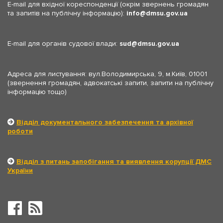
E-mail для вхідної кореспонденції (окрім звернень громадян
та запитів на публічну інформацію):
info
dmsu.gov.ua
E-mail для органів судової влади:
sud
dmsu.gov.ua
Адреса для листування: вул.Володимирська, 9, м.Київ, 01001
(звернення громадян, адвокатські запити, запити на публічну
інформацію тощо)
Відділ документального забезпечення та архівної
роботи
Відділ з питань запобігання та виявлення корупції ДМС
України