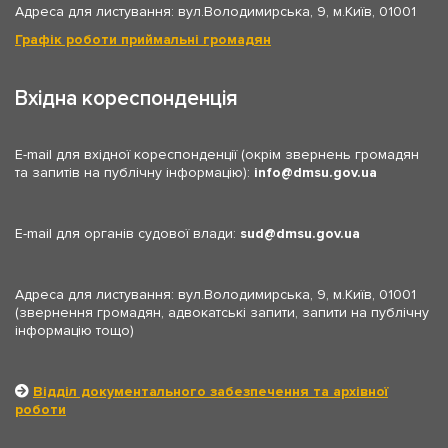
Адреса для листування: вул.Володимирська, 9, м.Київ, 01001
Графік роботи приймальні громадян
Вхідна кореспонденція
E-mail для вхідної кореспонденції (окрім звернень громадян
та запитів на публічну інформацію):
info
dmsu.gov.ua
E-mail для органів судової влади:
sud
dmsu.gov.ua
Адреса для листування: вул.Володимирська, 9, м.Київ, 01001
(звернення громадян, адвокатські запити, запити на публічну
інформацію тощо)
Відділ документального забезпечення та архівної
роботи