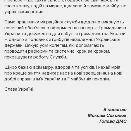
Прапора – це свята єдності, гордості за свій народ та
свою країну, надій на мирне, щасливе й заможне майбутнє
українських родин.
Саме працівники міграційної служби щоденно виконують
почесний обов’язок з оформлення паспорта Громадянина
України та документів для набуття громадянства України
– одного з головних атрибутів незалежної Української
держави. Дякую усім колегам, які допомагають
проводити реформи та системно, крок за кроком,
покращувати роботу Служби.
Щиро бажаю всім миру, здоров’я та успіхів, і нехай мрія
про краще життя надихає нас на нові звершення, на нові
добрі справи в ім’я України та її майбутніх поколінь.
Слава Україні!
З повагою
Максим Соколюк
Голова ДМС