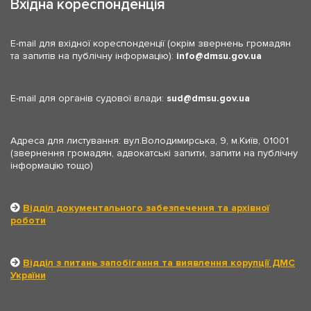
Вхідна кореспонденція
E-mail для вхідної кореспонденції (окрім звернень громадян
та запитів на публічну інформацію):
info
dmsu.gov.ua
E-mail для органів судової влади:
sud
dmsu.gov.ua
Адреса для листування: вул.Володимирська, 9, м.Київ, 01001
(звернення громадян, адвокатські запити, запити на публічну
інформацію тощо)
Відділ документального забезпечення та архівної
роботи
Відділ з питань запобігання та виявлення корупції ДМС
України