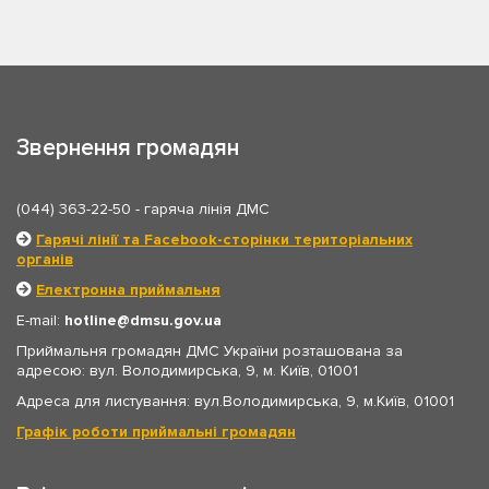
Звернення громадян
(044) 363-22-50
- гаряча лінія ДМС
Гарячі лінії та Facebook-сторінки територіальних
органів
Електронна приймальня
E-mail:
hotline
dmsu.gov.ua
Приймальня громадян ДМС України розташована за
адресою: вул. Володимирська, 9, м. Київ, 01001
Адреса для листування: вул.Володимирська, 9, м.Київ, 01001
Графік роботи приймальні громадян