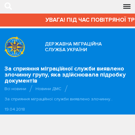
УВАГА! ПІД ЧАС ПОВІТРЯНОЇ Т
ДЕРЖАВНА МІГРАЦІЙНА
СЛУЖБА УКРАЇНИ
За сприяння міграційної служби виявлено
злочинну групу, яка здійснювала підробку
документів
Всі новини
Новини ДМС
За сприяння міграційної служби виявлено злочинну…
19.04.2018