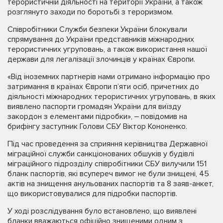
терористичній діяльності на території України, а також
розглянуто заходи по боротьбі з тероризмом.
Співробітники Служби безпеки України блокували
спрямування до України представників міжнародних
терористичних угруповань, а також використання нашої
держави для легалізації злочинців у країнах Європи.
«Від іноземних партнерів нами отримано інформацію про
затримання в країнах Європи п’яти осіб, причетних до
діяльності міжнародних терористичних угруповань, в яких
виявлено паспорти громадян України для виїзду
закордон з елементами підробки», ‒ повідомив на
брифінгу заступник Голови СБУ Віктор Кононенко.
Під час проведення за сприяння керівництва Державної
міграційної служби санкціонованих обшуків у будівлі
міграційного підрозділу співробітники СБУ вилучили 151
бланк паспортів, які всупереч вимог не були знищені, 45
актів на знищення анульованих паспортів та 8 заяв-анкет,
що використовувалися для підробки паспортів.
У ході розслідування було встановлено, що виявлені
бланки вважаються офіційно знищеними одним з