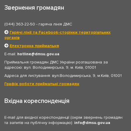
Звернення громадян
(044) 363-22-50
- гаряча лінія ДМС
Гарячі лінії та Facebook-сторінки територіальних
органів
Електронна приймальня
E-mail:
hotline
dmsu.gov.ua
Приймальня громадян ДМС України розташована за
адресою: вул. Володимирська, 9, м. Київ, 01001
Адреса для листування: вул.Володимирська, 9, м.Київ, 01001
Графік роботи приймальні громадян
Вхідна кореспонденція
E-mail для вхідної кореспонденції (окрім звернень громадян
та запитів на публічну інформацію):
info
dmsu.gov.ua