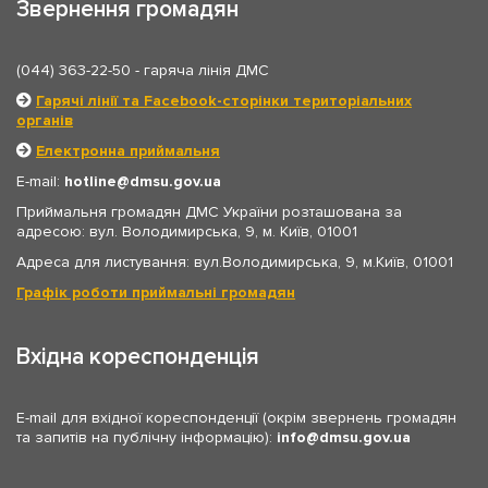
Звернення громадян
(044) 363-22-50
- гаряча лінія ДМС
Гарячі лінії та Facebook-сторінки територіальних
органів
Електронна приймальня
E-mail:
hotline
dmsu.gov.ua
Приймальня громадян ДМС України розташована за
адресою: вул. Володимирська, 9, м. Київ, 01001
Адреса для листування: вул.Володимирська, 9, м.Київ, 01001
Графік роботи приймальні громадян
Вхідна кореспонденція
E-mail для вхідної кореспонденції (окрім звернень громадян
та запитів на публічну інформацію):
info
dmsu.gov.ua