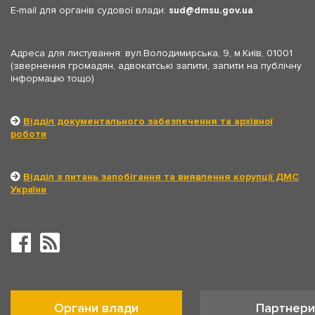
E-mail для органів судової влади:
sud
dmsu.gov.ua
Адреса для листування: вул.Володимирська, 9, м.Київ, 01001
(звернення громадян, адвокатські запити, запити на публічну
інформацію тощо)
Відділ документального забезпечення та архівної
роботи
Відділ з питань запобігання та виявлення корупції ДМС
України
Органи влади
Партнери