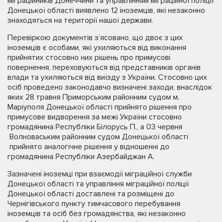
міграційників Донеччини та управлінням міграційної поліції
Донецької області виявлено 12 іноземців, які незаконно
знаходяться на території нашої держави.
Перевіркою документів з’ясовано, що двоє з цих
іноземців є особами, які ухиляються від виконання
прийнятих стосовно них рішень про примусові
повернення, переховуються від представників органів
влади та ухиляються від виїзду з України. Стосовно цих
осіб проведено законодавчо визначені заходи, внаслідок
яких 28 травня Приморським районним судом м.
Маріуполя Донецької області прийнято рішення про
примусове видворення за межі України стосовно
громадянина Республіки Білорусь П., а 03 червня
Волноваським районним судом Донецької області
прийнято аналогічне рішення у відношенні до
громадянина Республіки Азербайджан А.
Зазначені іноземці при взаємодії міграційної служби
Донецької області та управління міграційної поліції
Донецької області доставлені та розміщені до
Чернігівського пункту тимчасового перебування
іноземців та осіб без громадянства, які незаконно