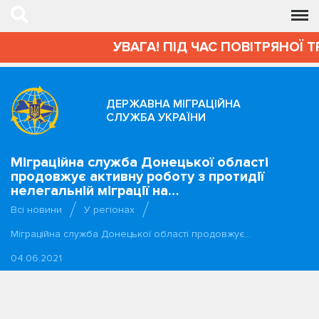
УВАГА! ПІД ЧАС ПОВІТРЯНОЇ Т
ДЕРЖАВНА МІГРАЦІЙНА
СЛУЖБА УКРАЇНИ
Міграційна служба Донецької області
продовжує активну роботу з протидії
нелегальній міграції на…
Всі новини
У регіонах
Міграційна служба Донецької області продовжує…
04.06.2021