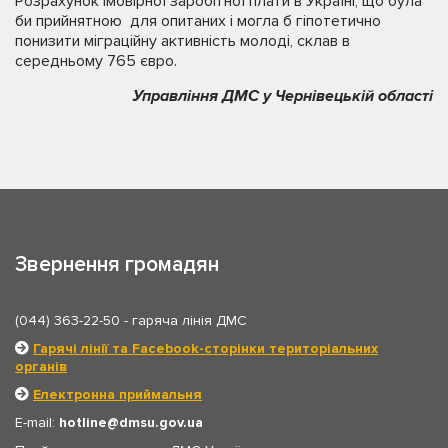
Розрахунок імовірної заробітної плати в Україні, що була
би прийнятною для опитаних і могла б гіпотетично
понизити міграційну активність молоді, склав в
середньому 765 євро.
Управління ДМС у Чернівецькій області
Звернення громадян
(044) 363-22-50
- гаряча лінія ДМС
Гарячі лінії та Facebook-сторінки територіальних
органів
Електронна приймальня
E-mail:
hotline
dmsu.gov.ua