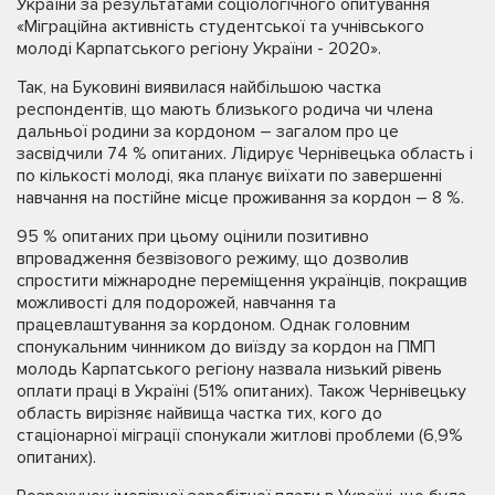
України за результатами соціологічного опитування
«Міграційна активність студентської та учнівського
молоді Карпатського регіону України - 2020».
Так, на Буковині виявилася найбільшою частка
респондентів, що мають близького родича чи члена
дальньої родини за кордоном – загалом про це
засвідчили 74 % опитаних. Лідирує Чернівецька область і
по кількості молоді, яка планує виїхати по завершенні
навчання на постійне місце проживання за кордон – 8 %.
95 % опитаних при цьому оцінили позитивно
впровадження безвізового режиму, що дозволив
спростити міжнародне переміщення українців, покращив
можливості для подорожей, навчання та
працевлаштування за кордоном. Однак головним
спонукальним чинником до виїзду за кордон на ПМП
молодь Карпатського регіону назвала низький рівень
оплати праці в Україні (51% опитаних). Також Чернівецьку
область вирізняє найвища частка тих, кого до
стаціонарної міграції спонукали житлові проблеми (6,9%
опитаних).