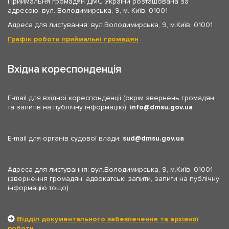
Приймальня громадян ДМС України розташована за
адресою: вул. Володимирська, 9, м. Київ, 01001
Адреса для листування: вул.Володимирська, 9, м.Київ, 01001
Графік роботи приймальні громадян
Вхідна кореспонденція
E-mail для вхідної кореспонденції (окрім звернень громадян
та запитів на публічну інформацію):
info
dmsu.gov.ua
E-mail для органів судової влади:
sud
dmsu.gov.ua
Адреса для листування: вул.Володимирська, 9, м.Київ, 01001
(звернення громадян, адвокатські запити, запити на публічну
інформацію тощо)
Відділ документального забезпечення та архівної
роботи