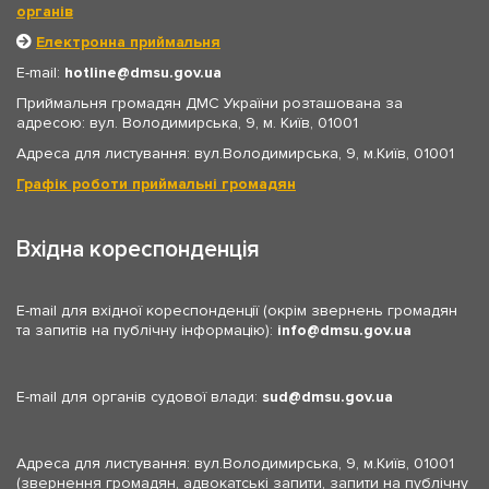
органів
Електронна приймальня
E-mail:
hotline
dmsu.gov.ua
Приймальня громадян ДМС України розташована за
адресою: вул. Володимирська, 9, м. Київ, 01001
Адреса для листування: вул.Володимирська, 9, м.Київ, 01001
Графік роботи приймальні громадян
Вхідна кореспонденція
E-mail для вхідної кореспонденції (окрім звернень громадян
та запитів на публічну інформацію):
info
dmsu.gov.ua
E-mail для органів судової влади:
sud
dmsu.gov.ua
Адреса для листування: вул.Володимирська, 9, м.Київ, 01001
(звернення громадян, адвокатські запити, запити на публічну