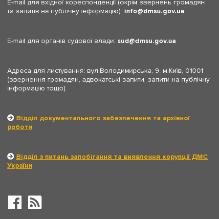
E-mail для вхідної кореспонденції (окрім звернень громадян
та запитів на публічну інформацію):
info
dmsu.gov.ua
E-mail для органів судової влади:
sud
dmsu.gov.ua
Адреса для листування: вул.Володимирська, 9, м.Київ, 01001
(звернення громадян, адвокатські запити, запити на публічну
інформацію тощо)
Відділ документального забезпечення та архівної
роботи
Відділ з питань запобігання та виявлення корупції ДМС
України