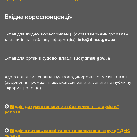
Вхідна кореспонденція
E-mail для вхідної кореспонденції (окрім звернень громадян
та запитів на публічну інформацію):
info
dmsu.gov.ua
E-mail для органів судової влади:
sud
dmsu.gov.ua
Адреса для листування: вул.Володимирська, 9, м.Київ, 01001
(звернення громадян, адвокатські запити, запити на публічну
інформацію тощо)
Відділ документального забезпечення та архівної
роботи
Відділ з питань запобігання та виявлення корупції ДМС
України