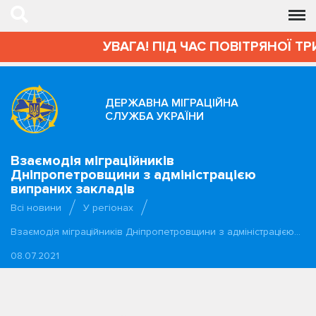
УВАГА! ПІД ЧАС ПОВІТРЯНОЇ ТР
ДЕРЖАВНА МІГРАЦІЙНА
СЛУЖБА УКРАЇНИ
Взаємодія міграційників
Дніпропетровщини з адміністрацією
випраних закладів
Всі новини
У регіонах
Взаємодія міграційників Дніпропетровщини з адміністрацією…
08.07.2021