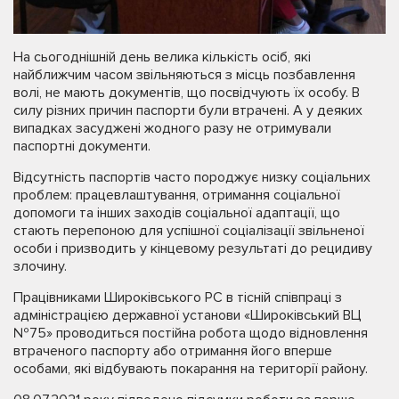
На сьогоднішній день велика кількість осіб, які
найближчим часом звільняються з місць позбавлення
волі, не мають документів, що посвідчують їх особу. В
силу різних причин паспорти були втрачені. А у деяких
випадках засуджені жодного разу не отримували
паспортні документи.
Відсутність паспортів часто породжує низку соціальних
проблем: працевлаштування, отримання соціальної
допомоги та інших заходів соціальної адаптації, що
стають перепоною для успішної соціалізації звільненої
особи і призводить у кінцевому результаті до рецидиву
злочину.
Працівниками Широківського РС в тісній співпраці з
адміністрацією державної установи «Широківський ВЦ
№75» проводиться постійна робота щодо відновлення
втраченого паспорту або отримання його вперше
особами, які відбувають покарання на території району.