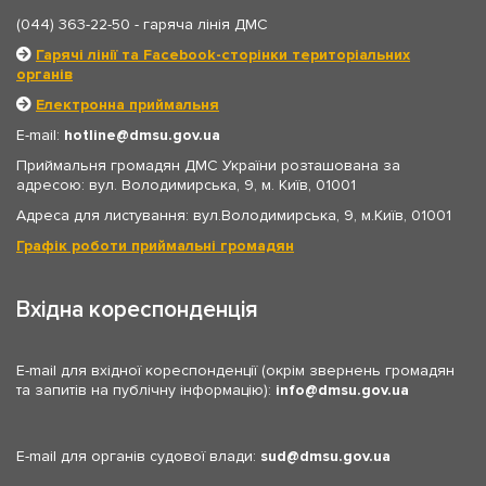
(044) 363-22-50
- гаряча лінія ДМС
Гарячі лінії та Facebook-сторінки територіальних
органів
Електронна приймальня
E-mail:
hotline
dmsu.gov.ua
Приймальня громадян ДМС України розташована за
адресою: вул. Володимирська, 9, м. Київ, 01001
Адреса для листування: вул.Володимирська, 9, м.Київ, 01001
Графік роботи приймальні громадян
Вхідна кореспонденція
E-mail для вхідної кореспонденції (окрім звернень громадян
та запитів на публічну інформацію):
info
dmsu.gov.ua
E-mail для органів судової влади:
sud
dmsu.gov.ua